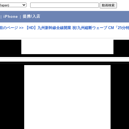
提携/入店
|
iPhone
|
前のページ
>>
【HD】九州新幹線全線開業 祝!九州縦断ウェーブ CM「25分