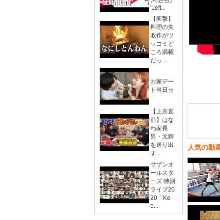
(세븐틴)
'Left...
【衝撃】
料理の失
敗作がツ
ッコミど
ころ満載
だっ...
お家デー
ト当日ゥ
【上京直
前】はな
わ家長
男・元輝
を送り出
人気の動
す...
サザンオ
ールスタ
ーズ 特別
ライブ20
20「Ke
e...