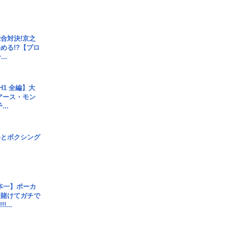
合対決!京之
める!?【プロ
..
H1 全編】大
 アース・モン
..
手とボクシング
本一】ポーカ
を賭けてガチで
!...