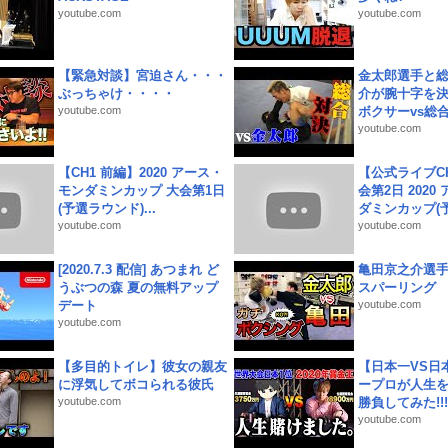
youtube.com
youtube.com
【緊急対談】宮迫さん・・・
金太郎選手と総
ぶっちゃけ・・・・
介が腕十字を決
youtube.com
ボクサーvs総合.
youtube.com
【CH1 前編】2020 アース・
【公式ライブC
モンダミンカップ 大会第1日
会第2日 2020
(予選ラウンド)...
ダミンカップ(予.
youtube.com
youtube.com
[2020.7.3 配信] あつまれ ど
亀田京之介選
うぶつの森 夏の無料アップ
スパーリング
デート
youtube.com
youtube.com
【多目的トイレ】彼女の親友
【日本一VS日
に浮気してボコられる彼氏
ープロが人生
youtube.com
勝負してみた!!!!!
youtube.com