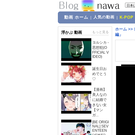
動画 ホーム
人気の動画
|
|
K-POP
ホーム
>>
浮かぶ 動画
もっと見る
編」
ヨルシカ -
思想犯(O
FFICIAL V
IDEO)
誕生日お
めでとう
♡
【漫画】
美人なの
に結婚で
きない女
【マン
ガ...
[BE ORIGI
NAL] SEV
ENTEEN