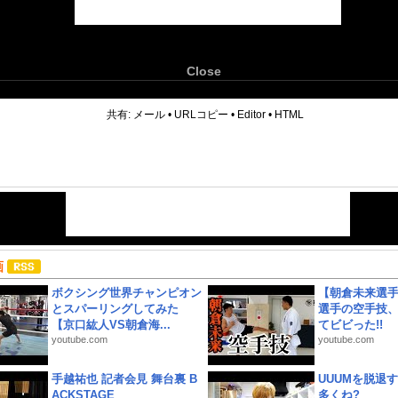
Close
6
共有:
メール
•
URLコピー
•
Editor
•
HTML
画
ボクシング世界チャンピオン
【朝倉未来選
とスパーリングしてみた
選手の空手技
【京口紘人VS朝倉海...
てビビった!!
youtube.com
youtube.com
手越祐也 記者会見 舞台裏 B
UUUMを脱退する
ACKSTAGE
多くね?