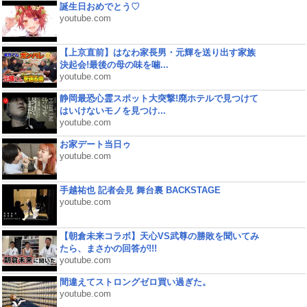
誕生日おめでとう♡
youtube.com
【上京直前】はなわ家長男・元輝を送り出す家族
決起会!最後の母の味を噛...
youtube.com
静岡最恐心霊スポット大突撃!廃ホテルで見つけて
はいけないモノを見つけ...
youtube.com
お家デート当日ゥ
youtube.com
手越祐也 記者会見 舞台裏 BACKSTAGE
youtube.com
【朝倉未来コラボ】天心VS武尊の勝敗を聞いてみ
たら、まさかの回答が!!!
youtube.com
間違えてストロングゼロ買い過ぎた。
youtube.com