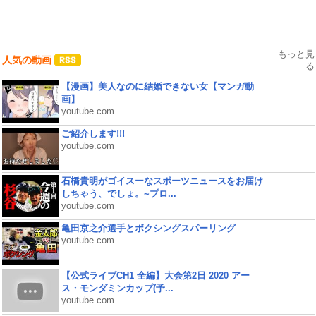
もっと見
人気の動画
る
【漫画】美人なのに結婚できない女【マンガ動
画】
youtube.com
ご紹介します!!!
youtube.com
石橋貴明がゴイスーなスポーツニュースをお届け
しちゃう、でしょ。~プロ...
youtube.com
亀田京之介選手とボクシングスパーリング
youtube.com
【公式ライブCH1 全編】大会第2日 2020 アー
ス・モンダミンカップ(予...
youtube.com