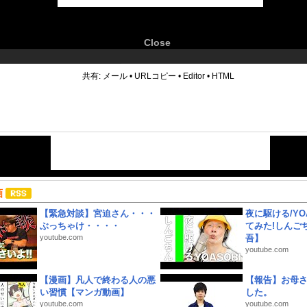
Close
6
共有:
メール
•
URLコピー
•
Editor
•
HTML
画
【緊急対談】宮迫さん・・・
夜に駆ける/YOA
ぶっちゃけ・・・・
てみた!しんご
youtube.com
吾】
youtube.com
【漫画】凡人で終わる人の悪
【報告】お母
い習慣【マンガ動画】
した。
youtube.com
youtube.com