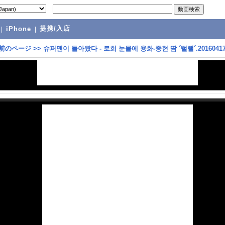
提携/入店
|
iPhone
|
前のページ
>>
슈퍼맨이 돌아왔다 - 로희 눈물에 용화-종현 땀 ´뻘뻘´.2016041