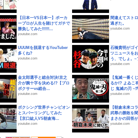
【日本一VS日本一】ポーカ
間違えてスト
ープロが人生を賭けてガチで
過ぎた。
勝負してみた!!!!!!...
youtube.com
youtube.com
UUUMを脱退するYouTuber
石橋貴明がゴ
多くね?
ツニュースを
youtube.com
う、でしょ。~プ
youtube.com
金太郎選手と総合対決!京之
【鬼滅一番く
介が腕十字を決める!?【プロ
るか!? よゐ
ボクサーvs総合...
じ 鬼滅の刃 ~弐.
youtube.com
youtube.com
ボクシング世界チャンピオン
【朝倉未来コラ
とスパーリングしてみた
武尊の勝敗を
【京口紘人VS朝倉海...
まさかの回答が!
youtube.com
youtube.com