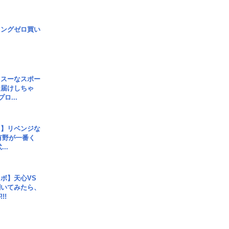
ロングゼロ買い
イスーなスポー
お届けしちゃ
ロ...
じ】リベンジな
こ有野が一番く
..
ボ】天心VS
聞いてみたら、
!!