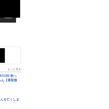
もっと見る
SOBI 歌っ
ちん【香取慎
さんを亡くしま