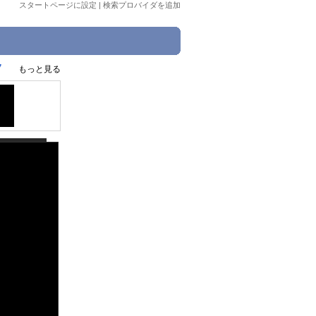
スタートページに設定
|
検索プロバイダを追加
7
もっと見る