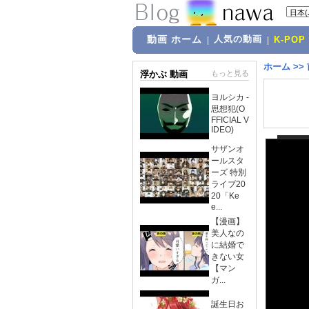
動画 ホーム
人気の動画
|
|
K-POP
ホーム
>>
浮かぶ 動画
もっと見る
ヨルシカ -
思想犯(O
FFICIAL V
IDEO)
サザンオ
ールスタ
ーズ 特別
ライブ20
20「Ke
e...
【漫画】
美人なの
に結婚で
きない女
【マン
ガ...
誕生日お