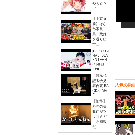
めでとう
♡
【上京直
前】はな
わ家長
男・元輝
を送り出
す...
[BE ORIGI
NAL] SEV
ENTEEN
(세븐틴)
'Left...
手越祐也
記者会見
人気の動
舞台裏 BA
CKSTAG
E
【衝撃】
料理の失
敗作がツ
ッコミど
ころ満載
だっ...