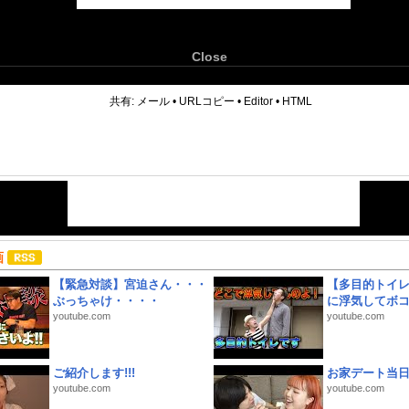
Close
6
共有:
メール
•
URLコピー
•
Editor
•
HTML
画
【緊急対談】宮迫さん・・・
【多目的トイ
ぶっちゃけ・・・・
に浮気してボ
youtube.com
youtube.com
ご紹介します!!!
お家デート当
youtube.com
youtube.com