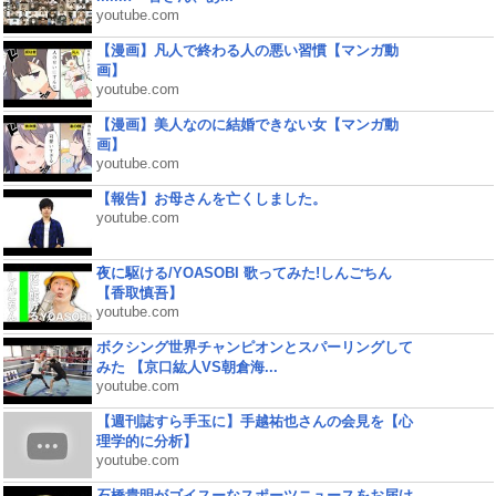
youtube.com
【漫画】凡人で終わる人の悪い習慣【マンガ動
画】
youtube.com
【漫画】美人なのに結婚できない女【マンガ動
画】
youtube.com
【報告】お母さんを亡くしました。
youtube.com
夜に駆ける/YOASOBI 歌ってみた!しんごちん
【香取慎吾】
youtube.com
ボクシング世界チャンピオンとスパーリングして
みた 【京口紘人VS朝倉海...
youtube.com
【週刊誌すら手玉に】手越祐也さんの会見を【心
理学的に分析】
youtube.com
石橋貴明がゴイスーなスポーツニュースをお届け