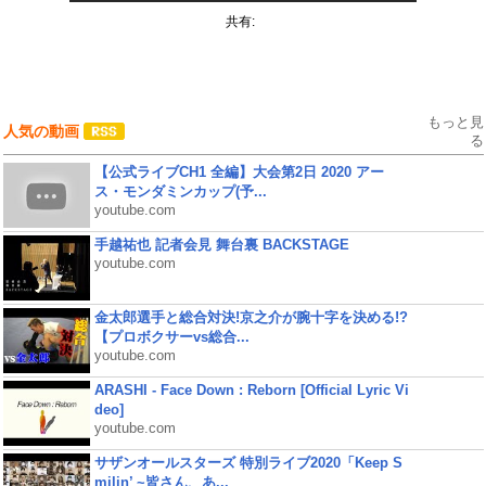
共有:
もっと見
人気の動画
る
【公式ライブCH1 全編】大会第2日 2020 アー
ス・モンダミンカップ(予...
youtube.com
手越祐也 記者会見 舞台裏 BACKSTAGE
youtube.com
金太郎選手と総合対決!京之介が腕十字を決める!?
【プロボクサーvs総合...
youtube.com
ARASHI - Face Down : Reborn [Official Lyric Vi
deo]
youtube.com
サザンオールスターズ 特別ライブ2020「Keep S
milin’ ~皆さん、あ...