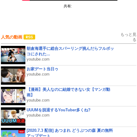
共有:
もっと見
人気の動画
る
朝倉海選手に総合スパーリング挑んだらフルボッ
コにされた...
youtube.com
お家デート当日ゥ
youtube.com
【漫画】美人なのに結婚できない女【マンガ動
画】
youtube.com
UUUMを脱退するYouTuber多くね?
youtube.com
[2020.7.3 配信] あつまれ どうぶつの森 夏の無料
アップデート