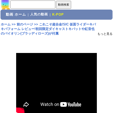
動画 ホーム
人気の動画
|
|
K-POP
ホーム
>>
前のページ
>>
これこそ超合金!SIC 仮面ライダーキバ
キバフォーム レビュー!初回限定ダイキャストキバットや紅音也
のバイオリン(ブラッディローズ)が付属
もっと見る