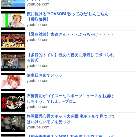
youtube.com
夜に駆ける/YOASOBI 歌ってみた!しんごちん
【香取慎吾】
youtube.com
【緊急対談】宮迫さん・・・ぶっちゃけ・・・・
youtube.com
【多目的トイレ】彼女の親友に浮気してボコられ
る彼氏
youtube.com
誕生日おめでとう♡
youtube.com
石橋貴明がゴイスーなスポーツニュースをお届け
しちゃう、でしょ。~プロ...
youtube.com
静岡最恐心霊スポット大突撃!廃ホテルで見つけて
はいけないモノを見つけ...
youtube.com
【朝倉未来選手と対談】朝倉選手の空手技、レベ