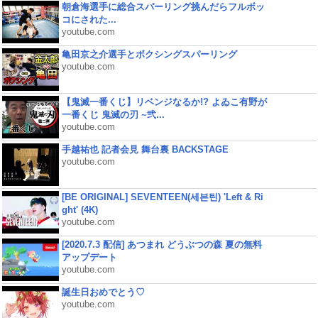
朝倉海選手に総合スパーリング挑んだらフルボッ
コにされた...
youtube.com
亀田京之介選手とボクシングスパーリング
youtube.com
【鬼滅一番くじ】リベンジなるか!? よゐこ有野が
一番くじ 鬼滅の刃 ~弐...
youtube.com
手越祐也 記者会見 舞台裏 BACKSTAGE
youtube.com
[BE ORIGINAL] SEVENTEEN(세븐틴) 'Left & Ri
ght' (4K)
youtube.com
[2020.7.3 配信] あつまれ どうぶつの森 夏の無料
アップデート
youtube.com
誕生日おめでとう♡
youtube.com