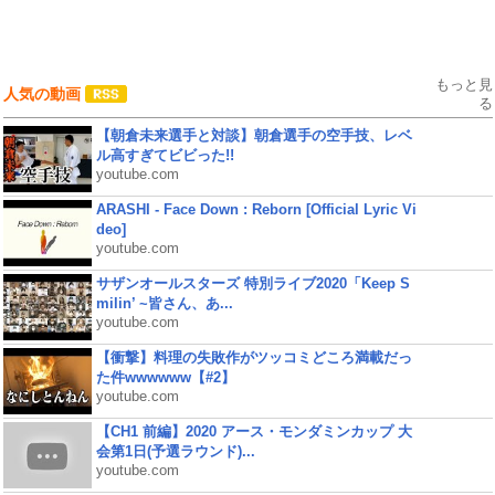
もっと見
人気の動画
る
【朝倉未来選手と対談】朝倉選手の空手技、レベ
ル高すぎてビビった!!
youtube.com
ARASHI - Face Down : Reborn [Official Lyric Vi
deo]
youtube.com
サザンオールスターズ 特別ライブ2020「Keep S
milin’ ~皆さん、あ...
youtube.com
【衝撃】料理の失敗作がツッコミどころ満載だっ
た件wwwwww【#2】
youtube.com
【CH1 前編】2020 アース・モンダミンカップ 大
会第1日(予選ラウンド)...
youtube.com