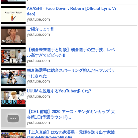
ARASHI - Face Down : Reborn [Official Lyric Vi
deo]
youtube.com
ご紹介します!!!
youtube.com
【朝倉未来選手と対談】朝倉選手の空手技、レベ
ル高すぎてビビった!!
youtube.com
朝倉海選手に総合スパーリング挑んだらフルボッ
コにされた...
youtube.com
UUUMを脱退するYouTuber多くね?
youtube.com
【CH1 前編】2020 アース・モンダミンカップ 大
会第1日(予選ラウンド)...
youtube.com
【上京直前】はなわ家長男・元輝を送り出す家族
決起会!最後の母の味を噛...