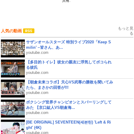
共有:
もっと見
人気の動画
る
サザンオールスターズ 特別ライブ2020「Keep S
milin’ ~皆さん、あ...
youtube.com
【多目的トイレ】彼女の親友に浮気してボコられ
る彼氏
youtube.com
【朝倉未来コラボ】天心VS武尊の勝敗を聞いてみ
たら、まさかの回答が!!!
youtube.com
ボクシング世界チャンピオンとスパーリングして
みた 【京口紘人VS朝倉海...
youtube.com
[BE ORIGINAL] SEVENTEEN(세븐틴) 'Left & Ri
ght' (4K)
youtube.com