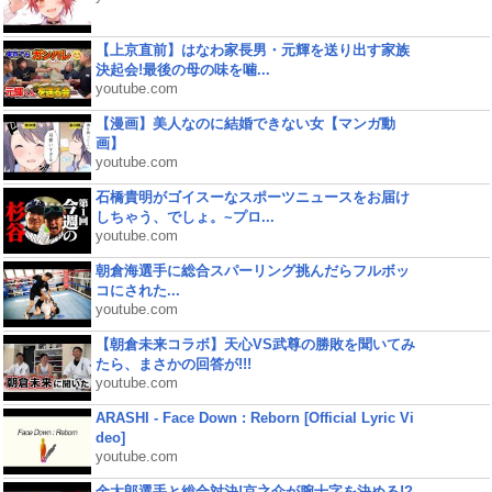
【上京直前】はなわ家長男・元輝を送り出す家族
決起会!最後の母の味を噛...
youtube.com
【漫画】美人なのに結婚できない女【マンガ動
画】
youtube.com
石橋貴明がゴイスーなスポーツニュースをお届け
しちゃう、でしょ。~プロ...
youtube.com
朝倉海選手に総合スパーリング挑んだらフルボッ
コにされた...
youtube.com
【朝倉未来コラボ】天心VS武尊の勝敗を聞いてみ
たら、まさかの回答が!!!
youtube.com
ARASHI - Face Down : Reborn [Official Lyric Vi
deo]
youtube.com
金太郎選手と総合対決!京之介が腕十字を決める!?