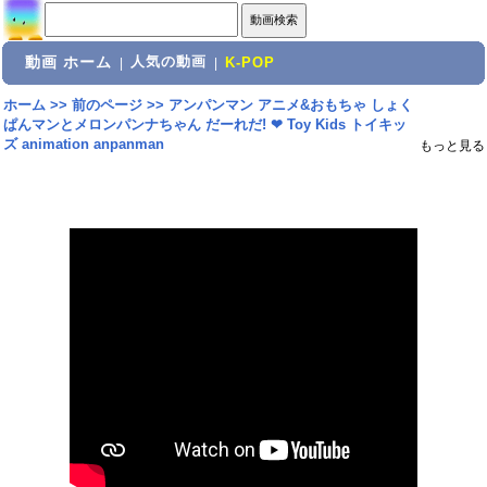
動画 ホーム
人気の動画
|
|
K-POP
ホーム
>>
前のページ
>>
アンパンマン アニメ&おもちゃ しょく
ぱんマンとメロンパンナちゃん だーれだ! ❤ Toy Kids トイキッ
ズ animation anpanman
もっと見る