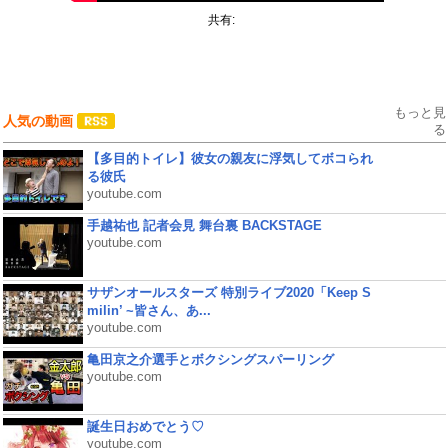
共有:
もっと見
人気の動画
る
【多目的トイレ】彼女の親友に浮気してボコられ
る彼氏
youtube.com
手越祐也 記者会見 舞台裏 BACKSTAGE
youtube.com
サザンオールスターズ 特別ライブ2020「Keep S
milin’ ~皆さん、あ...
youtube.com
亀田京之介選手とボクシングスパーリング
youtube.com
誕生日おめでとう♡
youtube.com