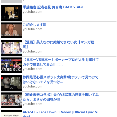
手越祐也 記者会見 舞台裏 BACKSTAGE
youtube.com
ご紹介します!!!
youtube.com
【漫画】美人なのに結婚できない女【マンガ動
画】
youtube.com
【日本一VS日本一】ポーカープロが人生を賭けて
ガチで勝負してみた!!!!!!...
youtube.com
静岡最恐心霊スポット大突撃!廃ホテルで見つけて
はいけないモノを見つけ...
youtube.com
【朝倉未来コラボ】天心VS武尊の勝敗を聞いてみ
たら、まさかの回答が!!!
youtube.com
ARASHI - Face Down : Reborn [Official Lyric Vi
deo]