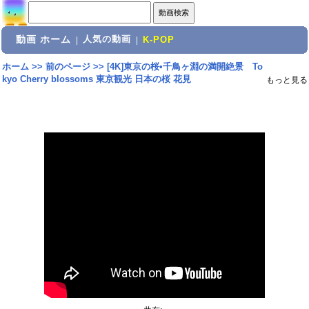
動画 ホーム
人気の動画
|
|
K-POP
ホーム
>>
前のページ
>>
[4K]東京の桜•千鳥ヶ淵の満開絶景 To
kyo Cherry blossoms 東京観光 日本の桜 花見
もっと見る