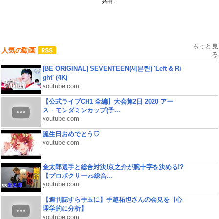
共有:
もっと見
人気の動画
る
[BE ORIGINAL] SEVENTEEN(세븐틴) 'Left & Ri
ght' (4K)
youtube.com
【公式ライブCH1 全編】大会第2日 2020 アー
ス・モンダミンカップ(予...
youtube.com
誕生日おめでとう♡
youtube.com
金太郎選手と総合対決!京之介が腕十字を決める!?
【プロボクサーvs総合...
youtube.com
【週刊誌すら手玉に】手越祐也さんの会見を【心
理学的に分析】
youtube.com