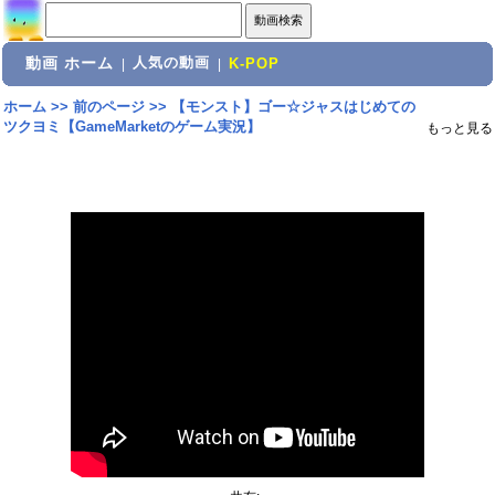
動画 ホーム
人気の動画
|
|
K-POP
ホーム
>>
前のページ
>>
【モンスト】ゴー☆ジャスはじめての
ツクヨミ【GameMarketのゲーム実況】
もっと見る