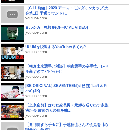
【CH1 前編】2020 アース・モンダミンカップ 大
会第1日(予選ラウンド)...
youtube.com
ヨルシカ - 思想犯(OFFICIAL VIDEO)
youtube.com
UUUMを脱退するYouTuber多くね?
youtube.com
【朝倉未来選手と対談】朝倉選手の空手技、レベ
ル高すぎてビビった!!
youtube.com
[BE ORIGINAL] SEVENTEEN(세븐틴) 'Left & Ri
ght' (4K)
youtube.com
【上京直前】はなわ家長男・元輝を送り出す家族
決起会!最後の母の味を噛...
youtube.com
【週刊誌すら手玉に】手越祐也さんの会見を【心
理学的に分析】