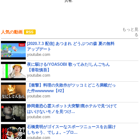
共有:
もっと見
人気の動画
る
[2020.7.3 配信] あつまれ どうぶつの森 夏の無料
アップデート
youtube.com
夜に駆ける/YOASOBI 歌ってみた!しんごちん
【香取慎吾】
youtube.com
【衝撃】料理の失敗作がツッコミどころ満載だっ
た件wwwwww【#2】
youtube.com
静岡最恐心霊スポット大突撃!廃ホテルで見つけて
はいけないモノを見つけ...
youtube.com
石橋貴明がゴイスーなスポーツニュースをお届け
しちゃう、でしょ。~プロ...
youtube.com