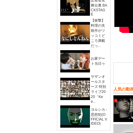
記者会見
舞台裏 BA
CKSTAG
E
【衝撃】
料理の失
敗作がツ
ッコミど
ころ満載
だっ...
お家デー
ト当日ゥ
サザンオ
ールスタ
ーズ 特別
人気の動
ライブ20
20「Ke
e...
ヨルシカ -
思想犯(O
FFICIAL V
IDEO)