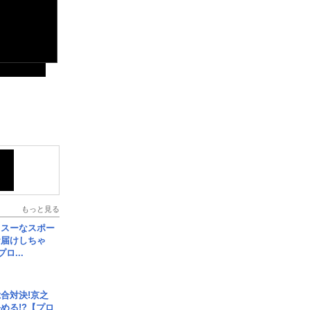
もっと見る
イスーなスポー
お届けしちゃ
ロ...
合対決!京之
める!?【プロ