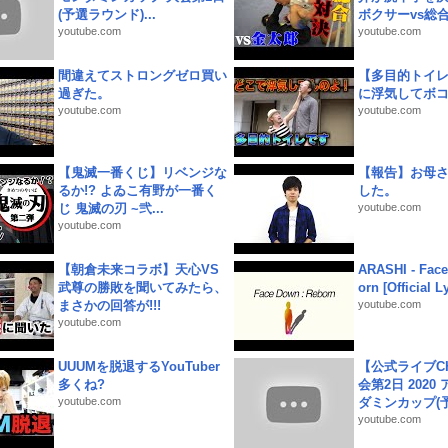
(予選ラウンド)...
ボクサーvs総合.
youtube.com
youtube.com
間違えてストロングゼロ買い
【多目的トイ
過ぎた。
に浮気してボ
youtube.com
youtube.com
【鬼滅一番くじ】リベンジな
【報告】お母
るか!? よゐこ有野が一番く
した。
じ 鬼滅の刃 ~弐...
youtube.com
youtube.com
【朝倉未来コラボ】天心VS
ARASHI - Face
武尊の勝敗を聞いてみたら、
orn [Official L
まさかの回答が!!!
youtube.com
youtube.com
UUUMを脱退するYouTuber
【公式ライブC
多くね?
会第2日 2020
youtube.com
ダミンカップ(予.
youtube.com