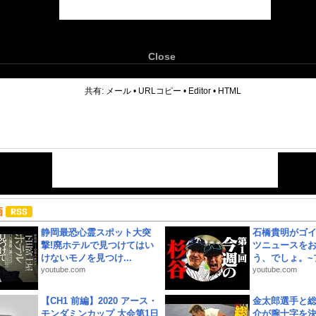
Close
6
共有:
メール
•
URLコピー
•
Editor
•
HTML
画
静岡最恐心霊スポット大突
石橋貴明がゴ
撃!廃ホテルで見つけてはい
ツニュースを
けないモノを見つけ...
う、でしょ。~プ
youtube.com
youtube.com
【CH1 前編】2020 アース・
金太郎選手と総
モンダミンカップ 大会第1日
介が腕十字を決