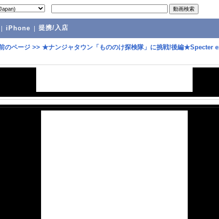
提携/入店
|
iPhone
|
前のページ
>>
★ナンジャタウン「もののけ探検隊」に挑戦!後編★Specter ex