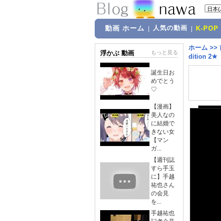
動画 ホーム
人気の動画
|
|
K-POP
ホーム
>>
浮かぶ 動画
もっと見る
dition 2★
誕生日お
めでとう
♡
【漫画】
美人なの
に結婚で
きない女
【マン
ガ...
【週刊誌
すら手玉
に】手越
祐也さん
の会見
を...
手越祐也