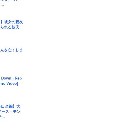
..
レ】彼女の親友
コられる彼氏
さんを亡くしま
 Down : Reb
yric Video]
H1 全編】大
 アース・モン
..