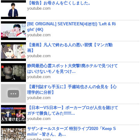
【報告】お母さんを亡くしました。
youtube.com
[BE ORIGINAL] SEVENTEEN(세븐틴) 'Left & Ri
ght' (4K)
youtube.com
【漫画】凡人で終わる人の悪い習慣【マンガ動
画】
youtube.com
静岡最恐心霊スポット大突撃!廃ホテルで見つけて
はいけないモノを見つけ...
youtube.com
【週刊誌すら手玉に】手越祐也さんの会見を【心
理学的に分析】
youtube.com
【日本一VS日本一】ポーカープロが人生を賭けて
ガチで勝負してみた!!!!!!...
youtube.com
サザンオールスターズ 特別ライブ2020「Keep S
milin’ ~皆さん、あ...
youtube.com