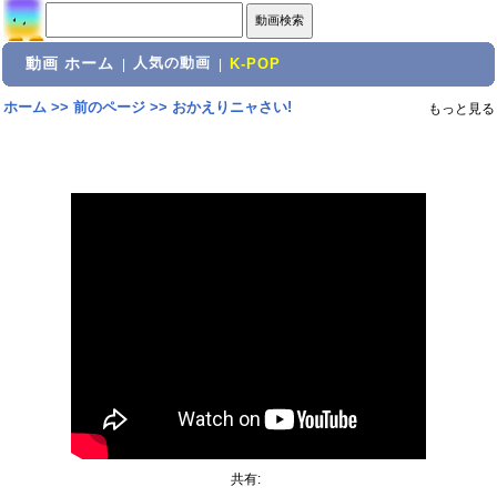
動画 ホーム
人気の動画
|
|
K-POP
ホーム
>>
前のページ
>>
おかえりニャさい!
もっと見る
共有: