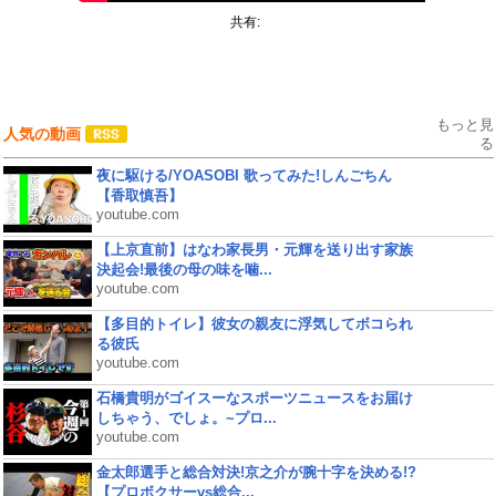
共有:
もっと見
人気の動画
る
夜に駆ける/YOASOBI 歌ってみた!しんごちん
【香取慎吾】
youtube.com
【上京直前】はなわ家長男・元輝を送り出す家族
決起会!最後の母の味を噛...
youtube.com
【多目的トイレ】彼女の親友に浮気してボコられ
る彼氏
youtube.com
石橋貴明がゴイスーなスポーツニュースをお届け
しちゃう、でしょ。~プロ...
youtube.com
金太郎選手と総合対決!京之介が腕十字を決める!?
【プロボクサーvs総合...