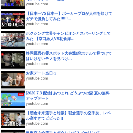
youtube.com
【日本一VS日本一】ポーカープロが人生を賭けて
ガチで勝負してみた!!!!!!...
youtube.com
ボクシング世界チャンピオンとスパーリングして
みた 【京口紘人VS朝倉海...
youtube.com
静岡最恐心霊スポット大突撃!廃ホテルで見つけて
はいけないモノを見つけ...
youtube.com
お家デート当日ゥ
youtube.com
[2020.7.3 配信] あつまれ どうぶつの森 夏の無料
アップデート
youtube.com
【朝倉未来選手と対談】朝倉選手の空手技、レベ
ル高すぎてビビった!!
youtube.com
亀田京之介選手とボクシングスパーリング