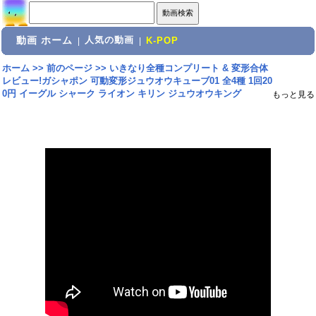
動画 ホーム
人気の動画
|
|
K-POP
ホーム
>>
前のページ
>>
いきなり全種コンプリート & 変形合体
レビュー!ガシャポン 可動変形ジュウオウキューブ01 全4種 1回20
0円 イーグル シャーク ライオン キリン ジュウオウキング
もっと見る