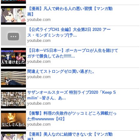
【漫画】凡人で終わる人の悪い習慣【マンガ動
画】
youtube.com
【公式ライブCH1 全編】大会第2日 2020 アー
ス・モンダミンカップ(予...
youtube.com
【日本一VS日本一】ポーカープロが人生を賭けて
ガチで勝負してみた!!!!!!...
youtube.com
間違えてストロングゼロ買い過ぎた。
youtube.com
サザンオールスターズ 特別ライブ2020「Keep S
milin’ ~皆さん、あ...
youtube.com
【衝撃】料理の失敗作がツッコミどころ満載だっ
た件wwwwww【#2】
youtube.com
【漫画】美人なのに結婚できない女【マンガ動
画】