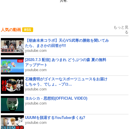
共有:
もっと見
人気の動画
る
【朝倉未来コラボ】天心VS武尊の勝敗を聞いてみ
たら、まさかの回答が!!!
youtube.com
[2020.7.3 配信] あつまれ どうぶつの森 夏の無料
アップデート
youtube.com
石橋貴明がゴイスーなスポーツニュースをお届け
しちゃう、でしょ。~プロ...
youtube.com
ヨルシカ - 思想犯(OFFICIAL VIDEO)
youtube.com
UUUMを脱退するYouTuber多くね?
youtube.com