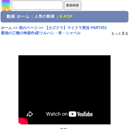
動画 ホーム
人気の動画
|
|
K-POP
ホーム
>>
前のページ
>>
【カズクラ】マイクラ実況 PART453
最強の三種の神器作成!ツルハシ・斧・シャベル
もっと見る