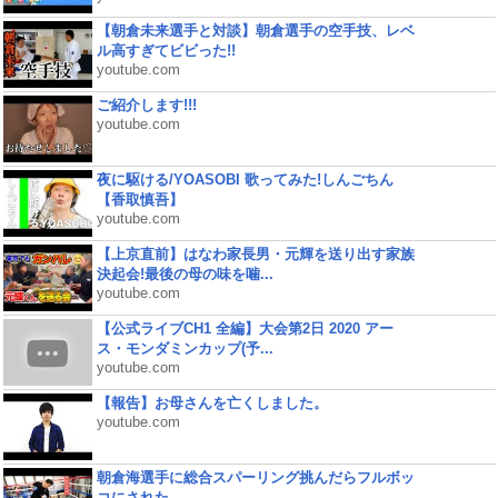
【朝倉未来選手と対談】朝倉選手の空手技、レベ
ル高すぎてビビった!!
youtube.com
ご紹介します!!!
youtube.com
夜に駆ける/YOASOBI 歌ってみた!しんごちん
【香取慎吾】
youtube.com
【上京直前】はなわ家長男・元輝を送り出す家族
決起会!最後の母の味を噛...
youtube.com
【公式ライブCH1 全編】大会第2日 2020 アー
ス・モンダミンカップ(予...
youtube.com
【報告】お母さんを亡くしました。
youtube.com
朝倉海選手に総合スパーリング挑んだらフルボッ
コにされた...