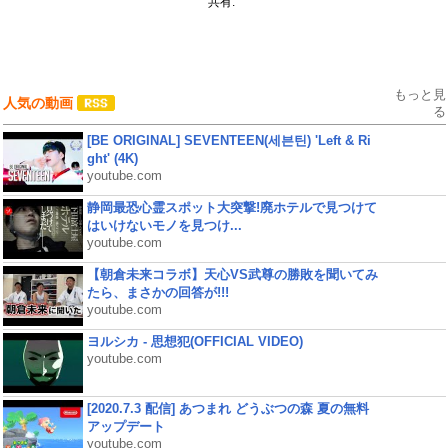
共有:
もっと見
人気の動画
る
[BE ORIGINAL] SEVENTEEN(세븐틴) 'Left & Ri
ght' (4K)
youtube.com
静岡最恐心霊スポット大突撃!廃ホテルで見つけて
はいけないモノを見つけ...
youtube.com
【朝倉未来コラボ】天心VS武尊の勝敗を聞いてみ
たら、まさかの回答が!!!
youtube.com
ヨルシカ - 思想犯(OFFICIAL VIDEO)
youtube.com
[2020.7.3 配信] あつまれ どうぶつの森 夏の無料
アップデート
youtube.com