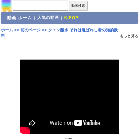
動画 ホーム
人気の動画
|
|
K-POP
ホーム
>>
前のページ
>>
クエン酸水 それは選ばれし者の知的飲
料
もっと見る