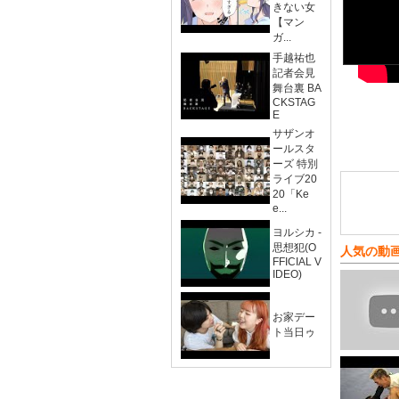
きない女
【マン
ガ...
手越祐也
記者会見
舞台裏 BA
CKSTAG
E
サザンオ
ールスタ
ーズ 特別
ライブ20
20「Ke
e...
ヨルシカ -
思想犯(O
人気の動
FFICIAL V
IDEO)
お家デー
ト当日ゥ