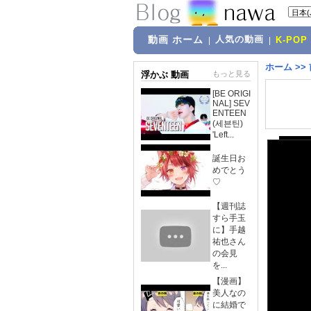
動画 ホーム
人気の動画
|
|
K-POP
ホーム
>>
浮かぶ 動画
もっと見る
[BE ORIGI
NAL] SEV
ENTEEN
(세븐틴)
'Left...
誕生日お
めでとう
♡
【週刊誌
すら手玉
に】手越
祐也さん
の会見
を...
【漫画】
美人なの
に結婚で