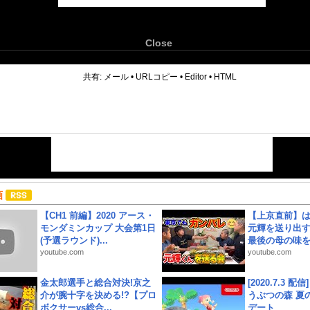
Close
6
共有:
メール
•
URLコピー
•
Editor
•
HTML
画
【CH1 前編】2020 アース・
【上京直前】
モンダミンカップ 大会第1日
元輝を送り出す
(予選ラウンド)...
最後の母の味を噛
youtube.com
youtube.com
金太郎選手と総合対決!京之
[2020.7.3 配
介が腕十字を決める!?【プロ
うぶつの森 夏
ボクサーvs総合...
デート