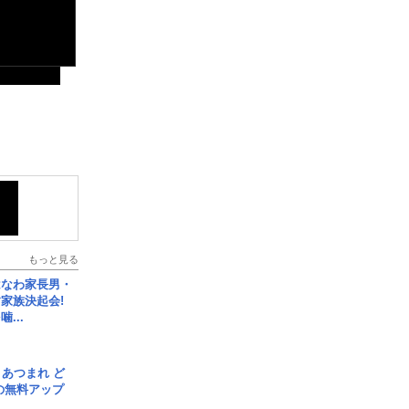
もっと見る
はなわ家長男・
家族決起会!
...
信] あつまれ ど
の無料アップ