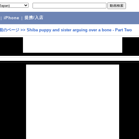
提携/入店
|
iPhone
|
前のページ
>>
Shiba puppy and sister arguing over a bone - Part Two