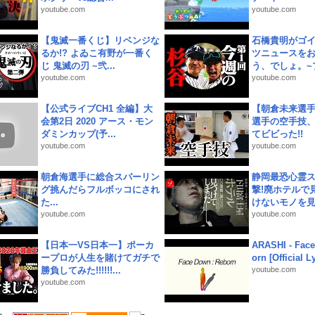
youtube.com
youtube.com
【鬼滅一番くじ】リベンジな
石橋貴明がゴ
るか!? よゐこ有野が一番く
ツニュースを
じ 鬼滅の刃 ~弐...
う、でしょ。~プ
youtube.com
youtube.com
【公式ライブCH1 全編】大
【朝倉未来選
会第2日 2020 アース・モン
選手の空手技
ダミンカップ(予...
てビビった!!
youtube.com
youtube.com
朝倉海選手に総合スパーリン
静岡最恐心霊
グ挑んだらフルボッコにされ
撃!廃ホテルで
た...
けないモノを見つ
youtube.com
youtube.com
【日本一VS日本一】ポーカ
ARASHI - Face
ープロが人生を賭けてガチで
orn [Official L
勝負してみた!!!!!!...
youtube.com
youtube.com