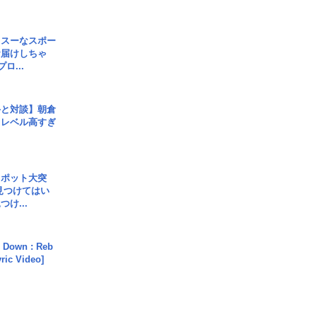
イスーなスポー
お届けしちゃ
ロ...
手と対談】朝倉
、レベル高すぎ
スポット大突
見つけてはい
け...
 Down : Reb
yric Video]