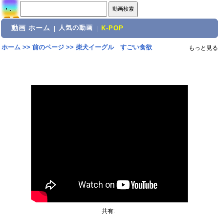
動画 ホーム
人気の動画
|
|
K-POP
ホーム
>>
前のページ
>>
柴犬イーグル すごい食欲
もっと見る
共有: