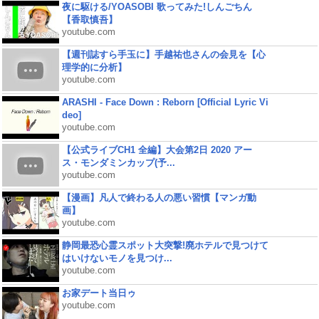
夜に駆ける/YOASOBI 歌ってみた!しんごちん
【香取慎吾】
youtube.com
【週刊誌すら手玉に】手越祐也さんの会見を【心
理学的に分析】
youtube.com
ARASHI - Face Down : Reborn [Official Lyric Vi
deo]
youtube.com
【公式ライブCH1 全編】大会第2日 2020 アー
ス・モンダミンカップ(予...
youtube.com
【漫画】凡人で終わる人の悪い習慣【マンガ動
画】
youtube.com
静岡最恐心霊スポット大突撃!廃ホテルで見つけて
はいけないモノを見つけ...
youtube.com
お家デート当日ゥ
youtube.com