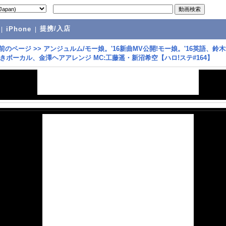
提携/入店
|
iPhone
|
前のページ
>>
アンジュルム/モー娘。'16新曲MV公開!モー娘。'16英語、鈴
きボーカル、金澤ヘアアレンジ MC:工藤遥・新沼希空【ハロ!ステ#164】