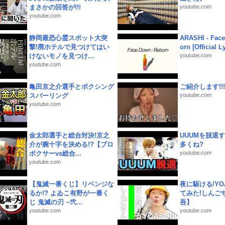
まさかの回答が!!!
youtube.com
youtube.com
静岡最恐心霊スポット大突
ARASHI - Face
撃!廃ホテルで見つけてはい
orn [Official L
けないモノを見つけ...
youtube.com
youtube.com
亀田京之介選手とボクシング
ご紹介します!!!
スパーリング
youtube.com
youtube.com
金太郎選手と総合対決!京之
UUUMを脱退する
介が腕十字を決める!?【プロ
多くね?
ボクサーvs総合...
youtube.com
youtube.com
【鬼滅一番くじ】リベンジな
夜に駆ける/YOA
るか!? よゐこ有野が一番く
てみた!しんご
じ 鬼滅の刃 ~弐...
吾】
youtube.com
youtube.com