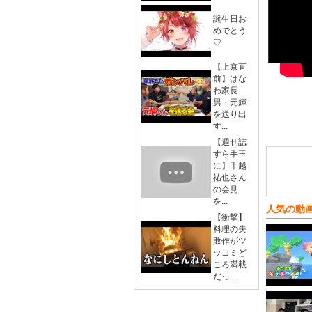
誕生日お
めでとう
♡
【上京直
前】はな
わ家長
男・元輝
を送り出
す...
【週刊誌
すら手玉
に】手越
祐也さん
の会見
を...
人気の動
【衝撃】
料理の失
敗作がツ
ッコミど
ころ満載
だっ...