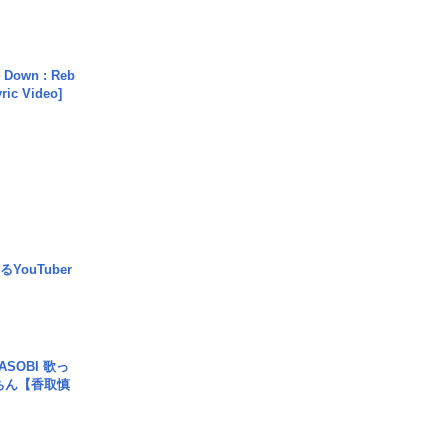
 Down : Reb
yric Video]
YouTuber
SOBI 歌っ
ちん【香取慎