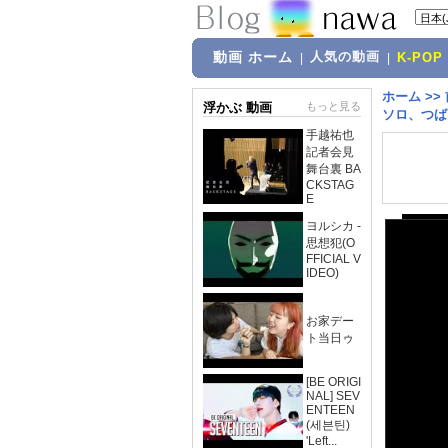
動画 ホーム
人気の動画
|
|
K-POP
ホーム
>>
浮かぶ 動画
もっと見る
ソロ、つば
手越祐也
記者会見
舞台裏 BA
CKSTAG
E
ヨルシカ -
思想犯(O
FFICIAL V
IDEO)
お家デー
ト当日ゥ
[BE ORIGI
NAL] SEV
ENTEEN
(세븐틴)
'Left...