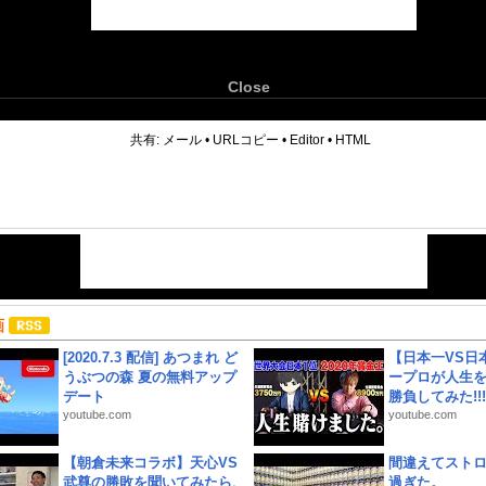
Close
6
共有:
メール
•
URLコピー
•
Editor
•
HTML
画
[2020.7.3 配信] あつまれ ど
【日本一VS日
うぶつの森 夏の無料アップ
ープロが人生
デート
勝負してみた!!!!!
youtube.com
youtube.com
【朝倉未来コラボ】天心VS
間違えてスト
武尊の勝敗を聞いてみたら、
過ぎた。