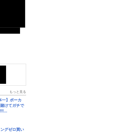
もっと見る
本一】ポーカ
を賭けてガチで
!...
ロングゼロ買い