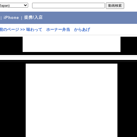
提携/入店
|
iPhone
|
前のページ
>>
味わって ホーナー弁当 からあげ