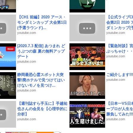
【CH1 前編】2020 アース・
【公式ライブC
モンダミンカップ 大会第1日
会第2日 2020
(予選ラウンド)...
ダミンカップ(予.
youtube.com
youtube.com
[2020.7.3 配信] あつまれ ど
【緊急対談】
うぶつの森 夏の無料アップ
ぶっちゃけ・
デート
youtube.com
youtube.com
静岡最恐心霊スポット大突
ご紹介します!!!
撃!廃ホテルで見つけてはい
youtube.com
けないモノを見つけ...
youtube.com
【週刊誌すら手玉に】手越祐
【日本一VS日
也さんの会見を【心理学的に
ープロが人生
分析】
勝負してみた!!!!!
youtube.com
youtube.com