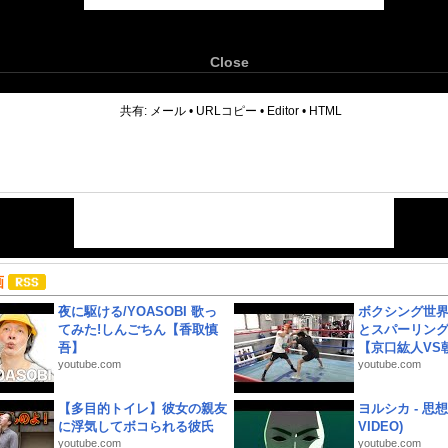
Close
6
共有:
メール
•
URLコピー
•
Editor
•
HTML
画
夜に駆ける/YOASOBI 歌っ
ボクシング世
てみた!しんごちん【香取慎
とスパーリン
吾】
【京口紘人VS朝
youtube.com
youtube.com
【多目的トイレ】彼女の親友
ヨルシカ - 思想犯
に浮気してボコられる彼氏
VIDEO)
youtube.com
youtube.com