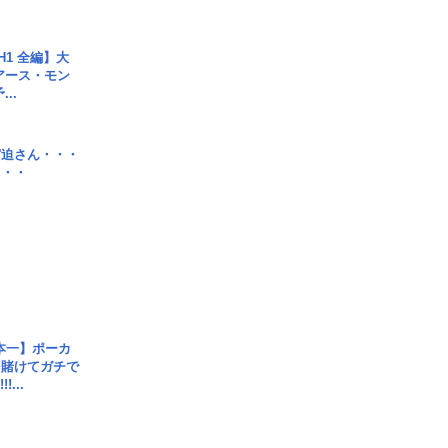
H1 全編】大
 アース・モン
..
宮迫さん・・・
・・・
本一】ポーカ
を賭けてガチで
!...