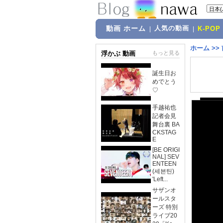
動画 ホーム
人気の動画
|
|
K-POP
ホーム
>>
浮かぶ 動画
もっと見る
誕生日お
めでとう
♡
手越祐也
記者会見
舞台裏 BA
CKSTAG
E
[BE ORIGI
NAL] SEV
ENTEEN
(세븐틴)
'Left...
サザンオ
ールスタ
ーズ 特別
ライブ20