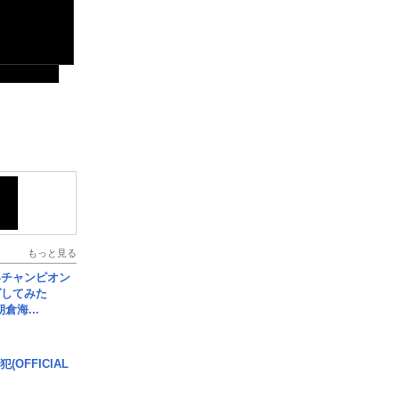
もっと見る
界チャンピオン
グしてみた
倉海...
(OFFICIAL