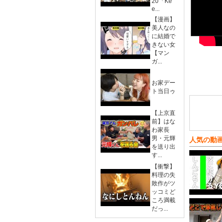
20「Ke
e...
【漫画】
美人なの
に結婚で
きない女
【マン
ガ...
お家デー
ト当日ゥ
【上京直
前】はな
わ家長
男・元輝
人気の動
を送り出
す...
【衝撃】
料理の失
敗作がツ
ッコミど
ころ満載
だっ...