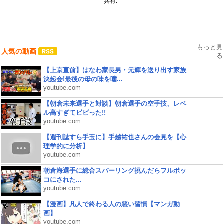
共有:
もっと見
人気の動画
る
【上京直前】はなわ家長男・元輝を送り出す家族
決起会!最後の母の味を噛...
youtube.com
【朝倉未来選手と対談】朝倉選手の空手技、レベ
ル高すぎてビビった!!
youtube.com
【週刊誌すら手玉に】手越祐也さんの会見を【心
理学的に分析】
youtube.com
朝倉海選手に総合スパーリング挑んだらフルボッ
コにされた...
youtube.com
【漫画】凡人で終わる人の悪い習慣【マンガ動
画】
youtube.com