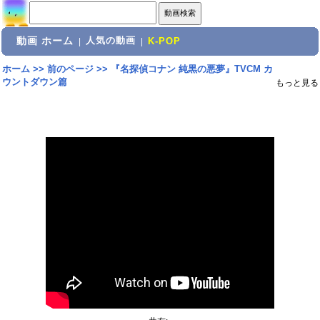
動画 ホーム
人気の動画
|
|
K-POP
ホーム
>>
前のページ
>>
『名探偵コナン 純黒の悪夢』TVCM カ
ウントダウン篇
もっと見る