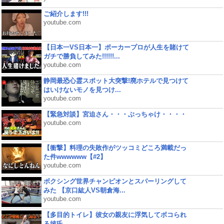
ご紹介します!!!
youtube.com
【日本一VS日本一】ポーカープロが人生を賭けて
ガチで勝負してみた!!!!!!...
youtube.com
静岡最恐心霊スポット大突撃!廃ホテルで見つけて
はいけないモノを見つけ...
youtube.com
【緊急対談】宮迫さん・・・ぶっちゃけ・・・・
youtube.com
【衝撃】料理の失敗作がツッコミどころ満載だっ
た件wwwwww【#2】
youtube.com
ボクシング世界チャンピオンとスパーリングして
みた 【京口紘人VS朝倉海...
youtube.com
【多目的トイレ】彼女の親友に浮気してボコられ
る彼氏