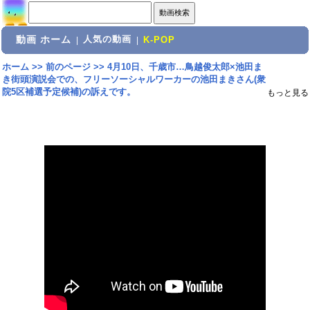
動画 ホーム
人気の動画
|
|
K-POP
ホーム
>>
前のページ
>>
4月10日、千歳市…鳥越俊太郎×池田ま
き街頭演説会での、フリーソーシャルワーカーの池田まきさん(衆
院5区補選予定候補)の訴えです。
もっと見る