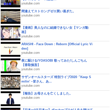
youtube.com
間違えてストロングゼロ買い過ぎた。
youtube.com
【漫画】美人なのに結婚できない女【マンガ動
画】
youtube.com
ARASHI - Face Down : Reborn [Official Lyric Vi
deo]
youtube.com
夜に駆ける/YOASOBI 歌ってみた!しんごちん
【香取慎吾】
youtube.com
サザンオールスターズ 特別ライブ2020「Keep S
milin’ ~皆さん、あ...
youtube.com
【報告】お母さんを亡くしました。
youtube.com
【日本一VS日本一】ポーカープロが人生を賭けて