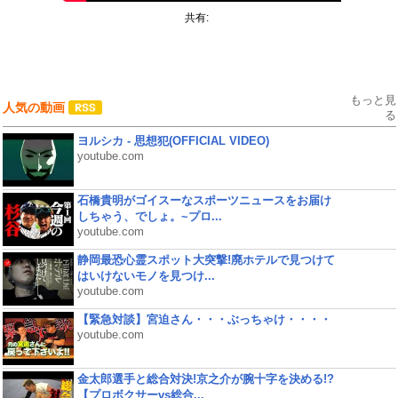
共有:
もっと見
人気の動画
る
ヨルシカ - 思想犯(OFFICIAL VIDEO)
youtube.com
石橋貴明がゴイスーなスポーツニュースをお届け
しちゃう、でしょ。~プロ...
youtube.com
静岡最恐心霊スポット大突撃!廃ホテルで見つけて
はいけないモノを見つけ...
youtube.com
【緊急対談】宮迫さん・・・ぶっちゃけ・・・・
youtube.com
金太郎選手と総合対決!京之介が腕十字を決める!?
【プロボクサーvs総合...