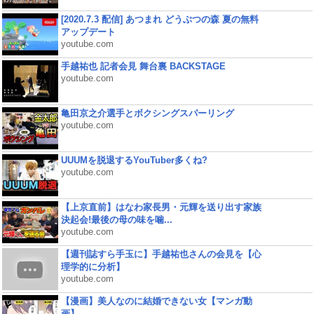
[2020.7.3 配信] あつまれ どうぶつの森 夏の無料
アップデート
youtube.com
手越祐也 記者会見 舞台裏 BACKSTAGE
youtube.com
亀田京之介選手とボクシングスパーリング
youtube.com
UUUMを脱退するYouTuber多くね?
youtube.com
【上京直前】はなわ家長男・元輝を送り出す家族
決起会!最後の母の味を噛...
youtube.com
【週刊誌すら手玉に】手越祐也さんの会見を【心
理学的に分析】
youtube.com
【漫画】美人なのに結婚できない女【マンガ動
画】