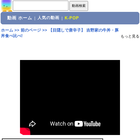
動画 ホーム
人気の動画
|
|
K-POP
ホーム
>>
前のページ
>>
【目隠しで唐辛子】 吉野家の牛丼・豚
丼食べ比べ!
もっと見る