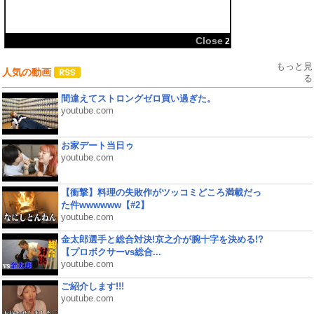
共有:
Close
2
もっと見
人気の動画
る
間違えてストロングゼロ買い過ぎた。
youtube.com
お家デート当日ゥ
youtube.com
【衝撃】料理の失敗作がツッコミどころ満載だっ
た件wwwwww【#2】
youtube.com
金太郎選手と総合対決!京之介が腕十字を決める!?
【プロボクサーvs総合...
youtube.com
ご紹介します!!!
youtube.com