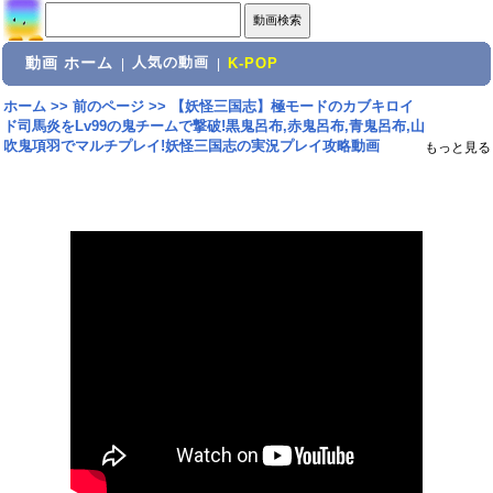
動画 ホーム
人気の動画
|
|
K-POP
ホーム
>>
前のページ
>>
【妖怪三国志】極モードのカブキロイ
ド司馬炎をLv99の鬼チームで撃破!黒鬼呂布,赤鬼呂布,青鬼呂布,山
吹鬼項羽でマルチプレイ!妖怪三国志の実況プレイ攻略動画
もっと見る