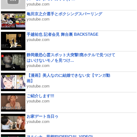
youtube.com
亀田京之介選手とボクシングスパーリング
youtube.com
手越祐也 記者会見 舞台裏 BACKSTAGE
youtube.com
静岡最恐心霊スポット大突撃!廃ホテルで見つけて
はいけないモノを見つけ...
youtube.com
【漫画】美人なのに結婚できない女【マンガ動
画】
youtube.com
ご紹介します!!!
youtube.com
お家デート当日ゥ
youtube.com
ヨルシカ - 思想犯(OFFICIAL VIDEO)