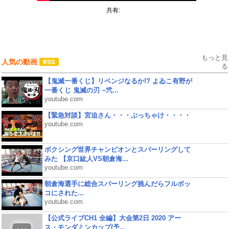
共有:
もっと見
人気の動画
る
【鬼滅一番くじ】リベンジなるか!? よゐこ有野が
一番くじ 鬼滅の刃 ~弐...
youtube.com
【緊急対談】宮迫さん・・・ぶっちゃけ・・・・
youtube.com
ボクシング世界チャンピオンとスパーリングして
みた 【京口紘人VS朝倉海...
youtube.com
朝倉海選手に総合スパーリング挑んだらフルボッ
コにされた...
youtube.com
【公式ライブCH1 全編】大会第2日 2020 アー
ス・モンダミンカップ(予...