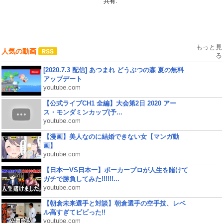
共有:
もっと見
人気の動画
る
[2020.7.3 配信] あつまれ どうぶつの森 夏の無料
アップデート
youtube.com
【公式ライブCH1 全編】大会第2日 2020 アー
ス・モンダミンカップ(予...
youtube.com
【漫画】美人なのに結婚できない女【マンガ動
画】
youtube.com
【日本一VS日本一】ポーカープロが人生を賭けて
ガチで勝負してみた!!!!!!...
youtube.com
【朝倉未来選手と対談】朝倉選手の空手技、レベ
ル高すぎてビビった!!
youtube.com