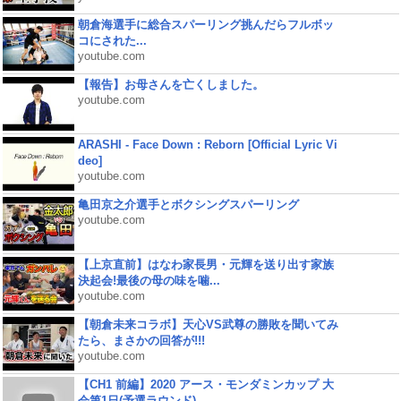
朝倉海選手に総合スパーリング挑んだらフルボッ
コにされた...
youtube.com
【報告】お母さんを亡くしました。
youtube.com
ARASHI - Face Down : Reborn [Official Lyric Vi
deo]
youtube.com
亀田京之介選手とボクシングスパーリング
youtube.com
【上京直前】はなわ家長男・元輝を送り出す家族
決起会!最後の母の味を噛...
youtube.com
【朝倉未来コラボ】天心VS武尊の勝敗を聞いてみ
たら、まさかの回答が!!!
youtube.com
【CH1 前編】2020 アース・モンダミンカップ 大
会第1日(予選ラウンド)...