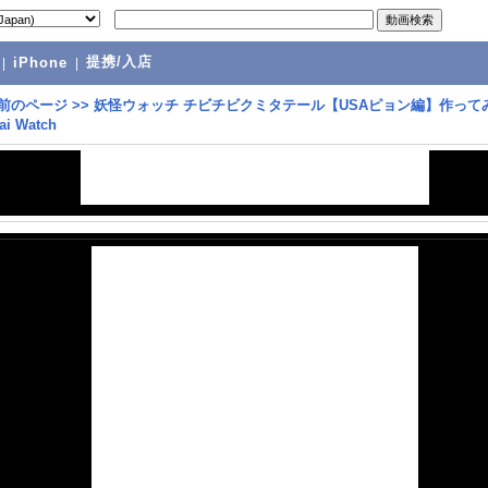
提携/入店
|
iPhone
|
前のページ
>>
妖怪ウォッチ チビチビクミタテール【USAピョン編】作ってみ
ai Watch