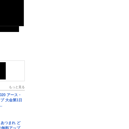
もっと見る
020 アース・
プ 大会第1日
.
信] あつまれ ど
の無料アップ