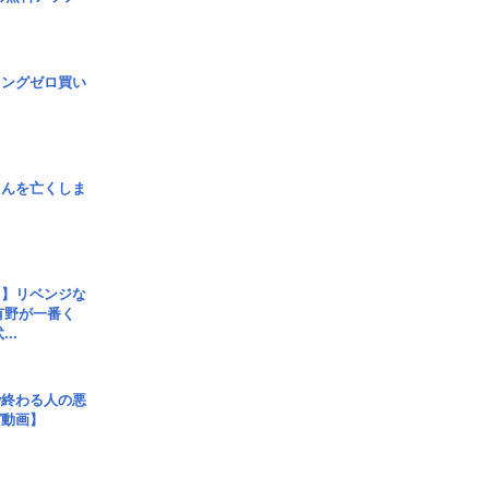
ロングゼロ買い
さんを亡くしま
じ】リベンジな
こ有野が一番く
..
で終わる人の悪
ガ動画】