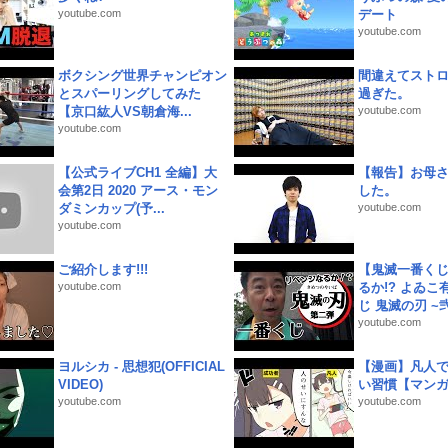
youtube.com
デート
youtube.com
ボクシング世界チャンピオン
間違えてスト
とスパーリングしてみた
過ぎた。
【京口紘人VS朝倉海...
youtube.com
youtube.com
【公式ライブCH1 全編】大
【報告】お母
会第2日 2020 アース・モン
した。
ダミンカップ(予...
youtube.com
youtube.com
ご紹介します!!!
【鬼滅一番く
youtube.com
るか!? よゐ
じ 鬼滅の刃 ~弐.
youtube.com
ヨルシカ - 思想犯(OFFICIAL
【漫画】凡人
VIDEO)
い習慣【マン
youtube.com
youtube.com