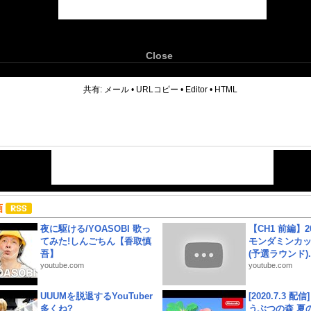
Close
6
共有:
メール
•
URLコピー
•
Editor
•
HTML
画
夜に駆ける/YOASOBI 歌っ
【CH1 前編】2
てみた!しんごちん【香取慎
モンダミンカッ
吾】
(予選ラウンド)..
youtube.com
youtube.com
UUUMを脱退するYouTuber
[2020.7.3 配
多くね?
うぶつの森 夏