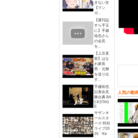
きない女
【マン
ガ...
【週刊誌
すら手玉
に】手越
祐也さん
の会見
を...
【上京直
前】はな
わ家長
男・元輝
を送り出
す...
手越祐也
記者会見
人気の動
舞台裏 BA
CKSTAG
E
サザンオ
ールスタ
ーズ 特別
ライブ20
20「Ke