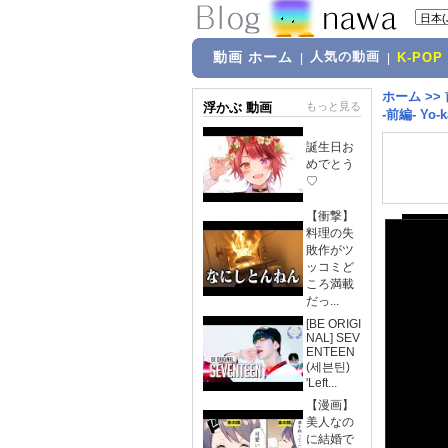
動画 ホーム
人気の動画
|
|
K-POP
ホーム
>>
浮かぶ 動画
もっと見る
-前編- Yo-k
誕生日お
めでとう
♡
【衝撃】
料理の失
敗作がツ
ッコミど
ころ満載
だっ...
[BE ORIGI
NAL] SEV
ENTEEN
(세븐틴)
'Left...
【漫画】
美人なの
に結婚で