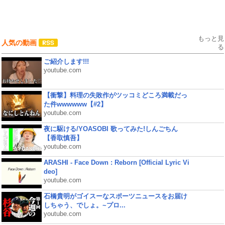
もっと見
人気の動画
る
ご紹介します!!!
youtube.com
【衝撃】料理の失敗作がツッコミどころ満載だっ
た件wwwwww【#2】
youtube.com
夜に駆ける/YOASOBI 歌ってみた!しんごちん
【香取慎吾】
youtube.com
ARASHI - Face Down : Reborn [Official Lyric Vi
deo]
youtube.com
石橋貴明がゴイスーなスポーツニュースをお届け
しちゃう、でしょ。~プロ...
youtube.com