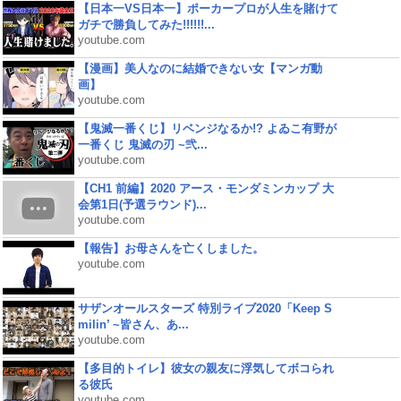
【日本一VS日本一】ポーカープロが人生を賭けて
ガチで勝負してみた!!!!!!...
youtube.com
【漫画】美人なのに結婚できない女【マンガ動
画】
youtube.com
【鬼滅一番くじ】リベンジなるか!? よゐこ有野が
一番くじ 鬼滅の刃 ~弐...
youtube.com
【CH1 前編】2020 アース・モンダミンカップ 大
会第1日(予選ラウンド)...
youtube.com
【報告】お母さんを亡くしました。
youtube.com
サザンオールスターズ 特別ライブ2020「Keep S
milin’ ~皆さん、あ...
youtube.com
【多目的トイレ】彼女の親友に浮気してボコられ
る彼氏
youtube.com