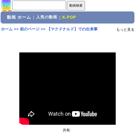
動画 ホーム
人気の動画
|
|
K-POP
ホーム
>>
前のページ
>>
【マクドナルド】での出来事
もっと見る
共有: