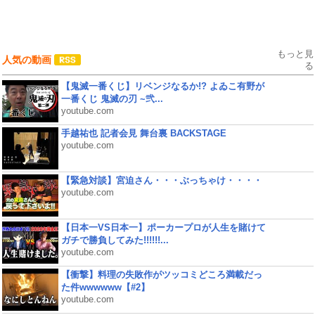
もっと見
人気の動画
る
【鬼滅一番くじ】リベンジなるか!? よゐこ有野が
一番くじ 鬼滅の刃 ~弐...
youtube.com
手越祐也 記者会見 舞台裏 BACKSTAGE
youtube.com
【緊急対談】宮迫さん・・・ぶっちゃけ・・・・
youtube.com
【日本一VS日本一】ポーカープロが人生を賭けて
ガチで勝負してみた!!!!!!...
youtube.com
【衝撃】料理の失敗作がツッコミどころ満載だっ
た件wwwwww【#2】
youtube.com