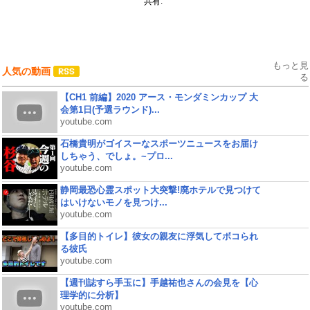
共有:
もっと見
人気の動画
る
【CH1 前編】2020 アース・モンダミンカップ 大
会第1日(予選ラウンド)...
youtube.com
石橋貴明がゴイスーなスポーツニュースをお届け
しちゃう、でしょ。~プロ...
youtube.com
静岡最恐心霊スポット大突撃!廃ホテルで見つけて
はいけないモノを見つけ...
youtube.com
【多目的トイレ】彼女の親友に浮気してボコられ
る彼氏
youtube.com
【週刊誌すら手玉に】手越祐也さんの会見を【心
理学的に分析】
youtube.com