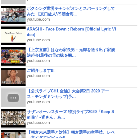
ボクシング世界チャンピオンとスパーリングして
みた 【京口紘人VS朝倉海...
youtube.com
ARASHI - Face Down : Reborn [Official Lyric Vi
deo]
youtube.com
【上京直前】はなわ家長男・元輝を送り出す家族
決起会!最後の母の味を噛...
youtube.com
ご紹介します!!!
youtube.com
【公式ライブCH1 全編】大会第2日 2020 アー
ス・モンダミンカップ(予...
youtube.com
サザンオールスターズ 特別ライブ2020「Keep S
milin’ ~皆さん、あ...
youtube.com
【朝倉未来選手と対談】朝倉選手の空手技、レベ
ル高すぎてビビった!!