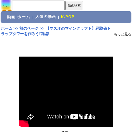
動画 ホーム
人気の動画
|
|
K-POP
ホーム
>>
前のページ
>>
【マスオのマインクラフト】経験値ト
ラップタワーを作ろう!前編!
もっと見る