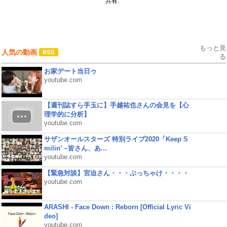
共有:
もっと見
人気の動画
る
お家デート当日ゥ
youtube.com
【週刊誌すら手玉に】手越祐也さんの会見を【心
理学的に分析】
youtube.com
サザンオールスターズ 特別ライブ2020「Keep S
milin’ ~皆さん、あ...
youtube.com
【緊急対談】宮迫さん・・・ぶっちゃけ・・・・
youtube.com
ARASHI - Face Down : Reborn [Official Lyric Vi
deo]
youtube.com