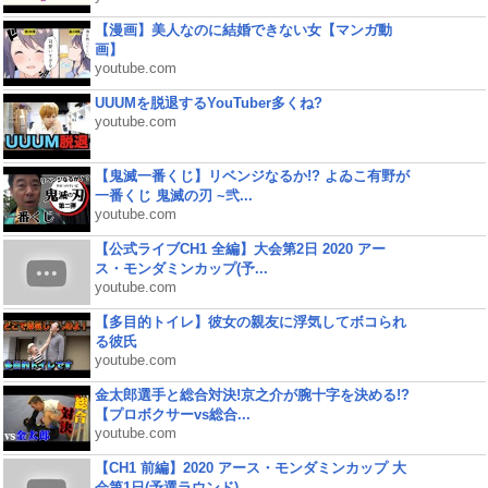
【漫画】美人なのに結婚できない女【マンガ動
画】
youtube.com
UUUMを脱退するYouTuber多くね?
youtube.com
【鬼滅一番くじ】リベンジなるか!? よゐこ有野が
一番くじ 鬼滅の刃 ~弐...
youtube.com
【公式ライブCH1 全編】大会第2日 2020 アー
ス・モンダミンカップ(予...
youtube.com
【多目的トイレ】彼女の親友に浮気してボコられ
る彼氏
youtube.com
金太郎選手と総合対決!京之介が腕十字を決める!?
【プロボクサーvs総合...
youtube.com
【CH1 前編】2020 アース・モンダミンカップ 大
会第1日(予選ラウンド)...