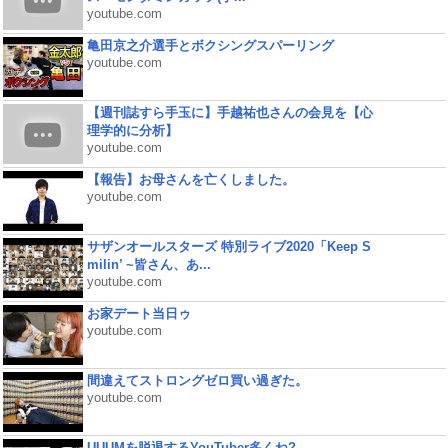
youtube.com
亀田京之介選手とボクシングスパーリング
youtube.com
【週刊誌すら手玉に】手越祐也さんの会見を【心
理学的に分析】
youtube.com
【報告】お母さんを亡くしました。
youtube.com
サザンオールスターズ 特別ライブ2020「Keep S
milin’ ~皆さん、あ...
youtube.com
お家デート当日ゥ
youtube.com
間違えてストロングゼロ買い過ぎた。
youtube.com
UUUMを脱退するYouTuber多くね?