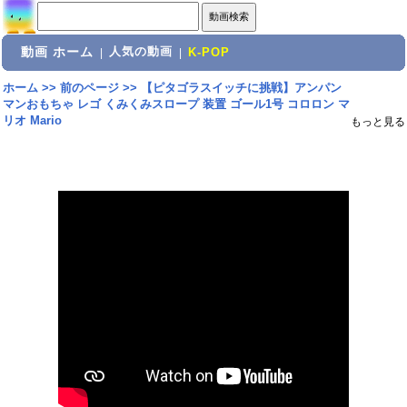
動画 ホーム
人気の動画
|
|
K-POP
ホーム
>>
前のページ
>>
【ピタゴラスイッチに挑戦】アンパン
マンおもちゃ レゴ くみくみスロープ 装置 ゴール1号 コロロン マ
リオ Mario
もっと見る