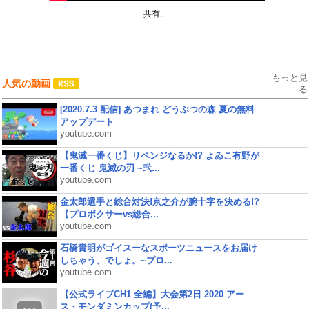
共有:
もっと見
人気の動画
る
[2020.7.3 配信] あつまれ どうぶつの森 夏の無料
アップデート
youtube.com
【鬼滅一番くじ】リベンジなるか!? よゐこ有野が
一番くじ 鬼滅の刃 ~弐...
youtube.com
金太郎選手と総合対決!京之介が腕十字を決める!?
【プロボクサーvs総合...
youtube.com
石橋貴明がゴイスーなスポーツニュースをお届け
しちゃう、でしょ。~プロ...
youtube.com
【公式ライブCH1 全編】大会第2日 2020 アー
ス・モンダミンカップ(予...