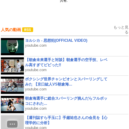
共有:
もっと見
人気の動画
る
ヨルシカ - 思想犯(OFFICIAL VIDEO)
youtube.com
【朝倉未来選手と対談】朝倉選手の空手技、レベ
ル高すぎてビビった!!
youtube.com
ボクシング世界チャンピオンとスパーリングして
みた 【京口紘人VS朝倉海...
youtube.com
朝倉海選手に総合スパーリング挑んだらフルボッ
コにされた...
youtube.com
【週刊誌すら手玉に】手越祐也さんの会見を【心
理学的に分析】
youtube.com