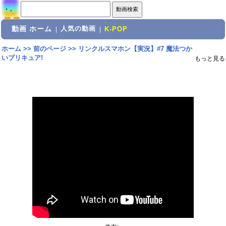
動画 ホーム
人気の動画
|
|
K-POP
ホーム
>>
前のページ
>>
リンクルスマホン【実況】#7 魔法つか
いプリキュア!
もっと見る