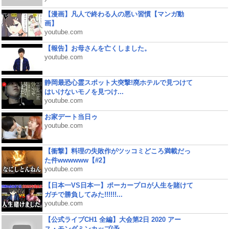
【漫画】凡人で終わる人の悪い習慣【マンガ動
画】
youtube.com
【報告】お母さんを亡くしました。
youtube.com
静岡最恐心霊スポット大突撃!廃ホテルで見つけて
はいけないモノを見つけ...
youtube.com
お家デート当日ゥ
youtube.com
【衝撃】料理の失敗作がツッコミどころ満載だっ
た件wwwwww【#2】
youtube.com
【日本一VS日本一】ポーカープロが人生を賭けて
ガチで勝負してみた!!!!!!...
youtube.com
【公式ライブCH1 全編】大会第2日 2020 アー
ス・モンダミンカップ(予...