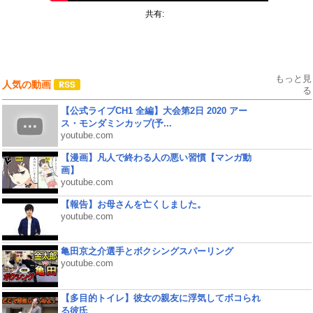
共有:
もっと見
人気の動画
る
【公式ライブCH1 全編】大会第2日 2020 アー
ス・モンダミンカップ(予...
youtube.com
【漫画】凡人で終わる人の悪い習慣【マンガ動
画】
youtube.com
【報告】お母さんを亡くしました。
youtube.com
亀田京之介選手とボクシングスパーリング
youtube.com
【多目的トイレ】彼女の親友に浮気してボコられ
る彼氏