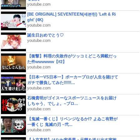
youtube.com
[BE ORIGINAL] SEVENTEEN(세븐틴) 'Left & Ri
ght' (4K)
youtube.com
誕生日おめでとう♡
youtube.com
【衝撃】料理の失敗作がツッコミどころ満載だっ
た件wwwwww【#2】
youtube.com
【日本一VS日本一】ポーカープロが人生を賭けて
ガチで勝負してみた!!!!!!...
youtube.com
石橋貴明がゴイスーなスポーツニュースをお届け
しちゃう、でしょ。~プロ...
youtube.com
【鬼滅一番くじ】リベンジなるか!? よゐこ有野が
一番くじ 鬼滅の刃 ~弐...
youtube.com
【上京直前】はなわ家長男・元輝を送り出す家族