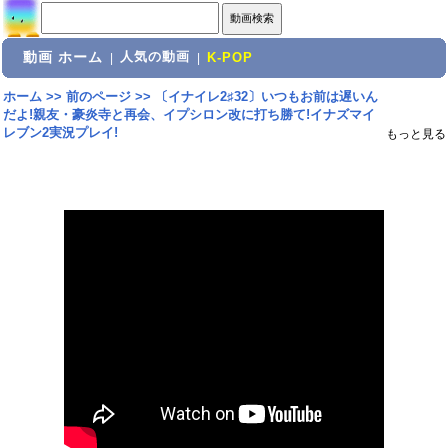
動画 ホーム
人気の動画
|
|
K-POP
ホーム
>>
前のページ
>>
〔イナイレ2♯32〕いつもお前は遅いん
だよ!親友・豪炎寺と再会、イプシロン改に打ち勝て!イナズマイ
レブン2実況プレイ!
もっと見る