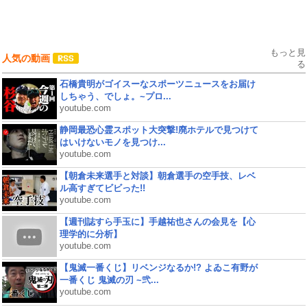
もっと見
人気の動画
る
石橋貴明がゴイスーなスポーツニュースをお届け
しちゃう、でしょ。~プロ...
youtube.com
静岡最恐心霊スポット大突撃!廃ホテルで見つけて
はいけないモノを見つけ...
youtube.com
【朝倉未来選手と対談】朝倉選手の空手技、レベ
ル高すぎてビビった!!
youtube.com
【週刊誌すら手玉に】手越祐也さんの会見を【心
理学的に分析】
youtube.com
【鬼滅一番くじ】リベンジなるか!? よゐこ有野が
一番くじ 鬼滅の刃 ~弐...
youtube.com