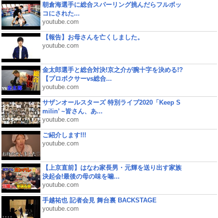
朝倉海選手に総合スパーリング挑んだらフルボッ
コにされた...
youtube.com
【報告】お母さんを亡くしました。
youtube.com
金太郎選手と総合対決!京之介が腕十字を決める!?
【プロボクサーvs総合...
youtube.com
サザンオールスターズ 特別ライブ2020「Keep S
milin’ ~皆さん、あ...
youtube.com
ご紹介します!!!
youtube.com
【上京直前】はなわ家長男・元輝を送り出す家族
決起会!最後の母の味を噛...
youtube.com
手越祐也 記者会見 舞台裏 BACKSTAGE
youtube.com