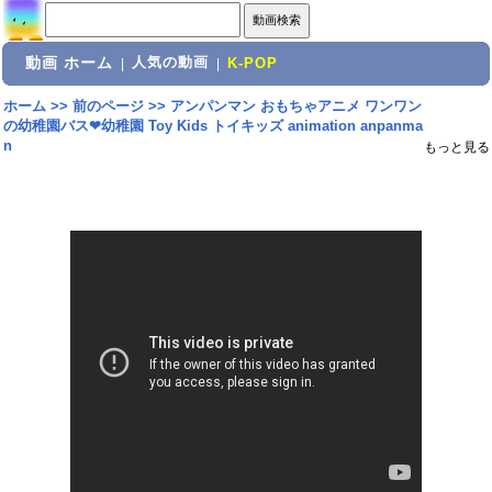
動画 ホーム
人気の動画
|
|
K-POP
ホーム
>>
前のページ
>>
アンパンマン おもちゃアニメ ワンワン
の幼稚園バス❤幼稚園 Toy Kids トイキッズ animation anpanma
n
もっと見る