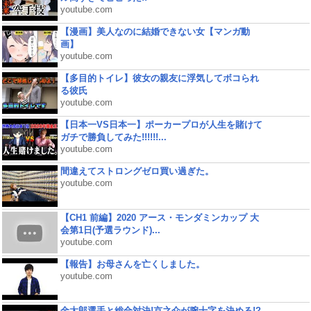
youtube.com
【漫画】美人なのに結婚できない女【マンガ動
画】
youtube.com
【多目的トイレ】彼女の親友に浮気してボコられ
る彼氏
youtube.com
【日本一VS日本一】ポーカープロが人生を賭けて
ガチで勝負してみた!!!!!!...
youtube.com
間違えてストロングゼロ買い過ぎた。
youtube.com
【CH1 前編】2020 アース・モンダミンカップ 大
会第1日(予選ラウンド)...
youtube.com
【報告】お母さんを亡くしました。
youtube.com
金太郎選手と総合対決!京之介が腕十字を決める!?