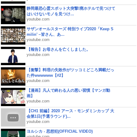
静岡最恐心霊スポット大突撃!廃ホテルで見つけて
はいけないモノを見つけ...
youtube.com
サザンオールスターズ 特別ライブ2020「Keep S
milin’ ~皆さん、あ...
youtube.com
【報告】お母さんを亡くしました。
youtube.com
【衝撃】料理の失敗作がツッコミどころ満載だっ
た件wwwwww【#2】
youtube.com
【漫画】凡人で終わる人の悪い習慣【マンガ動
画】
youtube.com
【CH1 前編】2020 アース・モンダミンカップ 大
会第1日(予選ラウンド)...
youtube.com
ヨルシカ - 思想犯(OFFICIAL VIDEO)
youtube.com