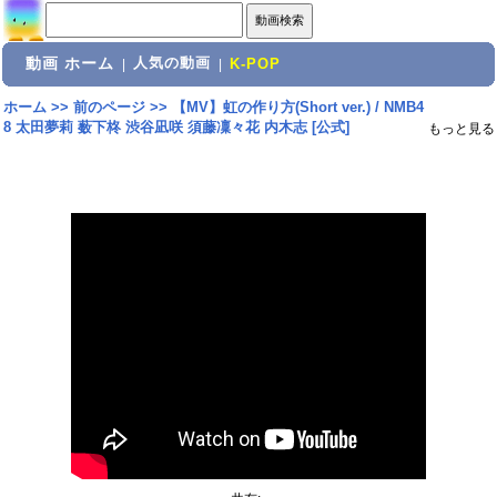
動画 ホーム
人気の動画
|
|
K-POP
ホーム
>>
前のページ
>>
【MV】虹の作り方(Short ver.) / NMB4
8 太田夢莉 薮下柊 渋谷凪咲 須藤凜々花 内木志 [公式]
もっと見る