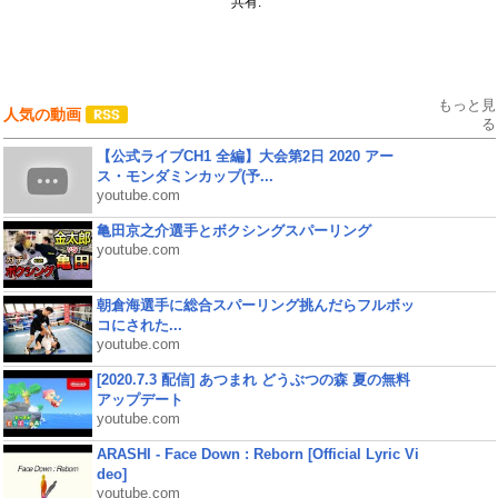
共有:
もっと見
人気の動画
る
【公式ライブCH1 全編】大会第2日 2020 アー
ス・モンダミンカップ(予...
youtube.com
亀田京之介選手とボクシングスパーリング
youtube.com
朝倉海選手に総合スパーリング挑んだらフルボッ
コにされた...
youtube.com
[2020.7.3 配信] あつまれ どうぶつの森 夏の無料
アップデート
youtube.com
ARASHI - Face Down : Reborn [Official Lyric Vi
deo]
youtube.com