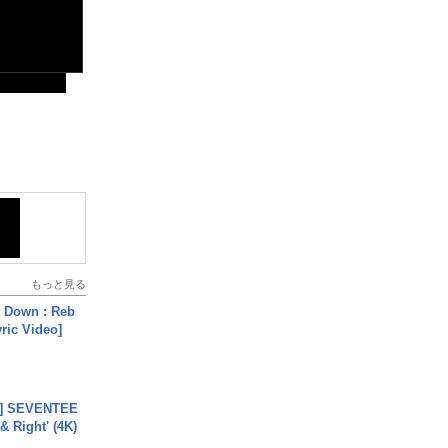
もっと見る
 Down : Reb
yric Video]
L] SEVENTEE
 Right' (4K)