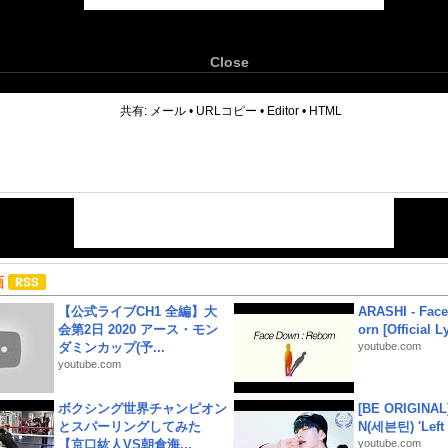
Close
6
共有:
メール
•
URLコピー
•
Editor
•
HTML
画
【公式ライブCH1 全編】大
ARASHI - Face
会第2日 2020 アース・モン
orn [Official L
ダミンカップ(予...
youtube.com
youtube.com
ボクシング世界チャンピオン
[BE ORIGINA
とスパーリングしてみた
N(세븐틴) 'Left &
【京口紘人VS朝倉海...
youtube.com