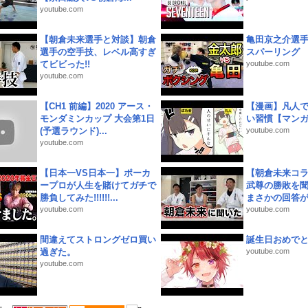
youtube.com
【朝倉未来選手と対談】朝倉
亀田京之介選
選手の空手技、レベル高すぎ
スパーリング
てビビった!!
youtube.com
youtube.com
【CH1 前編】2020 アース・
【漫画】凡人
モンダミンカップ 大会第1日
い習慣【マン
(予選ラウンド)...
youtube.com
youtube.com
【日本一VS日本一】ポーカ
【朝倉未来コラ
ープロが人生を賭けてガチで
武尊の勝敗を
勝負してみた!!!!!!...
まさかの回答が!
youtube.com
youtube.com
間違えてストロングゼロ買い
誕生日おめで
過ぎた。
youtube.com
youtube.com