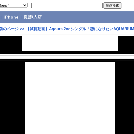
提携/入店
|
iPhone
|
前のページ
>>
【試聴動画】Aqours 2ndシングル「恋になりたいAQUARIU