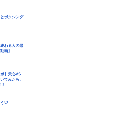
手とボクシング
で終わる人の悪
ガ動画】
ボ】天心VS
聞いてみたら、
!!
とう♡