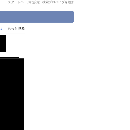
スタートページに設定
|
検索プロバイダを追加
M」
もっと見る