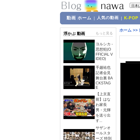
動画 ホーム
人気の動画
|
|
K-POP
ホーム
>>
浮かぶ 動画
もっと見る
ヨルシカ -
思想犯(O
FFICIAL V
IDEO)
手越祐也
記者会見
舞台裏 BA
CKSTAG
E
【上京直
前】はな
わ家長
男・元輝
を送り出
す...
サザンオ
ールスタ
ーズ 特別