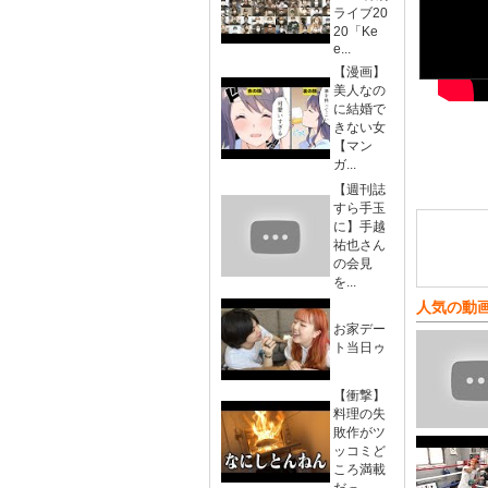
ライブ20
20「Ke
e...
【漫画】
美人なの
に結婚で
きない女
【マン
ガ...
【週刊誌
すら手玉
に】手越
祐也さん
の会見
を...
人気の動
お家デー
ト当日ゥ
【衝撃】
料理の失
敗作がツ
ッコミど
ころ満載