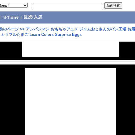
提携/入店
|
iPhone
|
前のページ
>>
アンパンマン おもちゃアニメ ジャムおじさんのパン工場 お
ラフルたまご Learn Colors Surprise Eggs