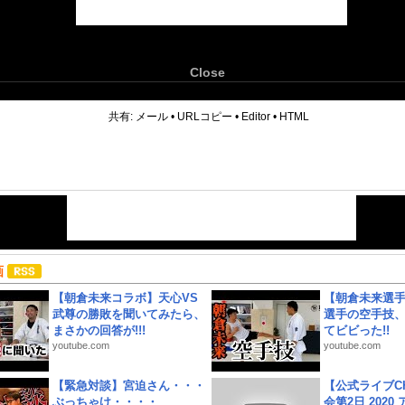
Close
6
共有:
メール
•
URLコピー
•
Editor
•
HTML
画
【朝倉未来コラボ】天心VS
【朝倉未来選
武尊の勝敗を聞いてみたら、
選手の空手技
まさかの回答が!!!
てビビった!!
youtube.com
youtube.com
【緊急対談】宮迫さん・・・
【公式ライブC
ぶっちゃけ・・・・
会第2日 2020