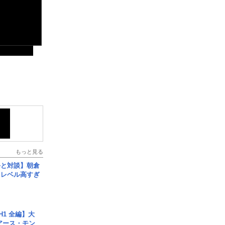
もっと見る
手と対談】朝倉
、レベル高すぎ
H1 全編】大
 アース・モン