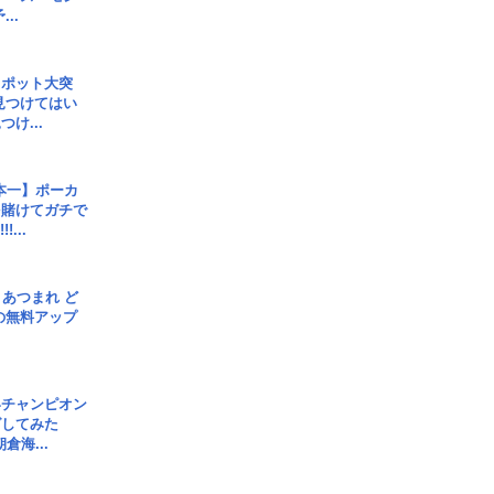
..
スポット大突
見つけてはい
け...
本一】ポーカ
を賭けてガチで
!...
信] あつまれ ど
の無料アップ
界チャンピオン
グしてみた
倉海...