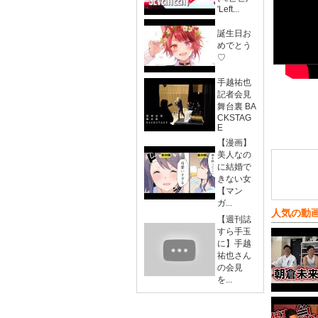
'Left...
誕生日お
めでとう
♡
手越祐也
記者会見
舞台裏 BA
CKSTAG
E
【漫画】
美人なの
に結婚で
きない女
【マン
ガ...
人気の動
【週刊誌
すら手玉
に】手越
祐也さん
の会見
を...