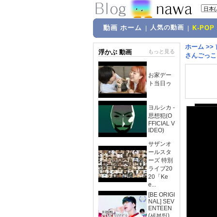
動画 ホーム
人気の動画
|
|
K-POP
ホーム
>>
浮かぶ 動画
もっと見る
さんごっこ カ
お家デー
ト当日ゥ
ヨルシカ -
思想犯(O
FFICIAL V
IDEO)
サザンオ
ールスタ
ーズ 特別
ライブ20
20「Ke
e...
[BE ORIGI
NAL] SEV
ENTEEN
(세븐틴)