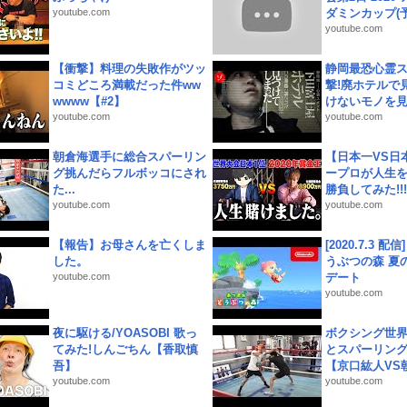
youtube.com
ダミンカップ(予.
youtube.com
【衝撃】料理の失敗作がツッ
静岡最恐心霊
コミどころ満載だった件ww
撃!廃ホテルで
wwww【#2】
けないモノを見つ
youtube.com
youtube.com
朝倉海選手に総合スパーリン
【日本一VS日
グ挑んだらフルボッコにされ
ープロが人生
た...
勝負してみた!!!!!
youtube.com
youtube.com
【報告】お母さんを亡くしま
[2020.7.3 配
した。
うぶつの森 夏
youtube.com
デート
youtube.com
夜に駆ける/YOASOBI 歌っ
ボクシング世
てみた!しんごちん【香取慎
とスパーリン
吾】
【京口紘人VS朝
youtube.com
youtube.com