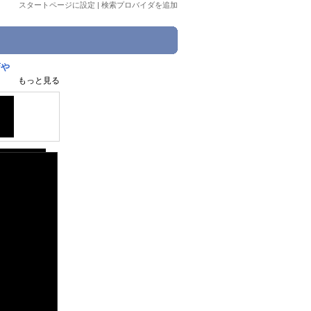
スタートページに設定
|
検索プロバイダを追加
店や
もっと見る