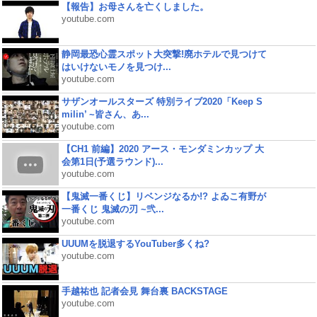
【報告】お母さんを亡くしました。
youtube.com
静岡最恐心霊スポット大突撃!廃ホテルで見つけて
はいけないモノを見つけ...
youtube.com
サザンオールスターズ 特別ライブ2020「Keep S
milin’ ~皆さん、あ...
youtube.com
【CH1 前編】2020 アース・モンダミンカップ 大
会第1日(予選ラウンド)...
youtube.com
【鬼滅一番くじ】リベンジなるか!? よゐこ有野が
一番くじ 鬼滅の刃 ~弐...
youtube.com
UUUMを脱退するYouTuber多くね?
youtube.com
手越祐也 記者会見 舞台裏 BACKSTAGE
youtube.com