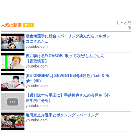
もっと見
人気の動画
る
朝倉海選手に総合スパーリング挑んだらフルボッ
コにされた...
youtube.com
夜に駆ける/YOASOBI 歌ってみた!しんごちん
【香取慎吾】
youtube.com
[BE ORIGINAL] SEVENTEEN(세븐틴) 'Left & Ri
ght' (4K)
youtube.com
【週刊誌すら手玉に】手越祐也さんの会見を【心
理学的に分析】
youtube.com
亀田京之介選手とボクシングスパーリング
youtube.com