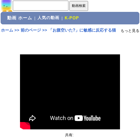
動画 ホーム
人気の動画
|
|
K-POP
ホーム
>>
前のページ
>>
「お腹空いた?」に敏感に反応する猫
もっと見る
共有: