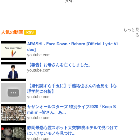
共有:
もっと見
人気の動画
る
ARASHI - Face Down : Reborn [Official Lyric Vi
deo]
youtube.com
【報告】お母さんを亡くしました。
youtube.com
【週刊誌すら手玉に】手越祐也さんの会見を【心
理学的に分析】
youtube.com
サザンオールスターズ 特別ライブ2020「Keep S
milin’ ~皆さん、あ...
youtube.com
静岡最恐心霊スポット大突撃!廃ホテルで見つけて
はいけないモノを見つけ...
youtube.com