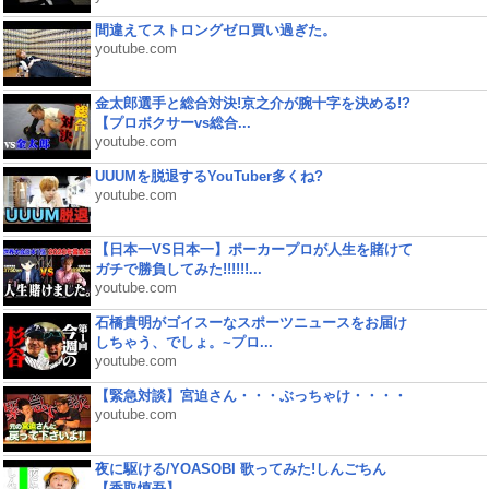
間違えてストロングゼロ買い過ぎた。
youtube.com
金太郎選手と総合対決!京之介が腕十字を決める!?
【プロボクサーvs総合...
youtube.com
UUUMを脱退するYouTuber多くね?
youtube.com
【日本一VS日本一】ポーカープロが人生を賭けて
ガチで勝負してみた!!!!!!...
youtube.com
石橋貴明がゴイスーなスポーツニュースをお届け
しちゃう、でしょ。~プロ...
youtube.com
【緊急対談】宮迫さん・・・ぶっちゃけ・・・・
youtube.com
夜に駆ける/YOASOBI 歌ってみた!しんごちん
【香取慎吾】