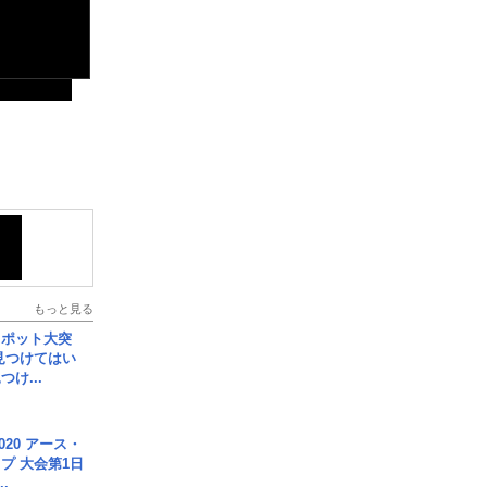
もっと見る
スポット大突
見つけてはい
け...
020 アース・
プ 大会第1日
.