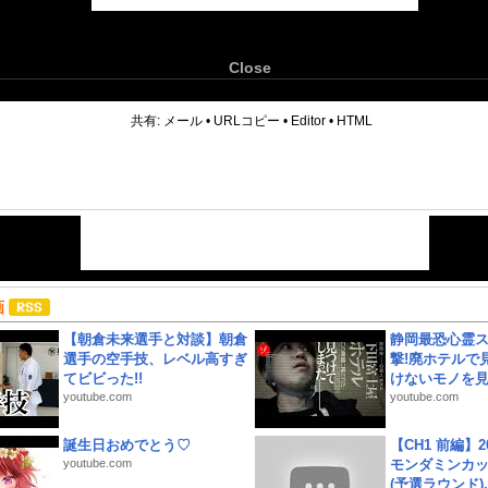
Close
6
共有:
メール
•
URLコピー
•
Editor
•
HTML
画
【朝倉未来選手と対談】朝倉
静岡最恐心霊
選手の空手技、レベル高すぎ
撃!廃ホテルで
てビビった!!
けないモノを見つ
youtube.com
youtube.com
誕生日おめでとう♡
【CH1 前編】2
youtube.com
モンダミンカッ
(予選ラウンド)..