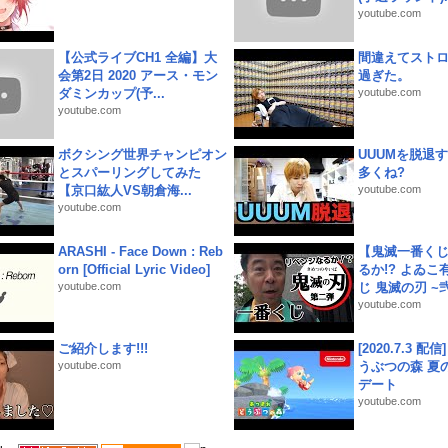
youtube.com
【公式ライブCH1 全編】大
間違えてスト
会第2日 2020 アース・モン
過ぎた。
ダミンカップ(予...
youtube.com
youtube.com
ボクシング世界チャンピオン
UUUMを脱退する
とスパーリングしてみた
多くね?
【京口紘人VS朝倉海...
youtube.com
youtube.com
ARASHI - Face Down : Reb
【鬼滅一番く
orn [Official Lyric Video]
るか!? よゐ
youtube.com
じ 鬼滅の刃 ~弐.
youtube.com
ご紹介します!!!
[2020.7.3 配
youtube.com
うぶつの森 夏
デート
youtube.com