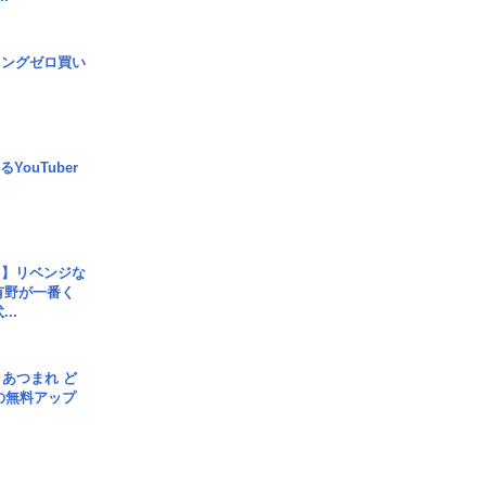
ロングゼロ買い
YouTuber
じ】リベンジな
こ有野が一番く
..
信] あつまれ ど
の無料アップ