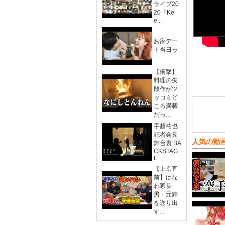
ライブ20
20「Ke
e...
お家デー
ト当日ゥ
【衝撃】
料理の失
敗作がツ
ッコミど
ころ満載
だっ...
手越祐也
記者会見
人気の動
舞台裏 BA
CKSTAG
E
【上京直
前】はな
わ家長
男・元輝
を送り出
す...