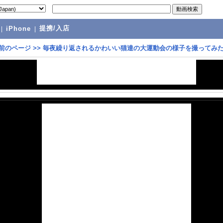
提携/入店
|
iPhone
|
前のページ
>>
毎夜繰り返されるかわいい猫達の大運動会の様子を撮ってみ