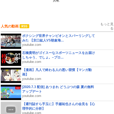
共有:
もっと見
人気の動画
る
ボクシング世界チャンピオンとスパーリングして
みた 【京口紘人VS朝倉海...
youtube.com
石橋貴明がゴイスーなスポーツニュースをお届け
しちゃう、でしょ。~プロ...
youtube.com
【漫画】凡人で終わる人の悪い習慣【マンガ動
画】
youtube.com
[2020.7.3 配信] あつまれ どうぶつの森 夏の無料
アップデート
youtube.com
【週刊誌すら手玉に】手越祐也さんの会見を【心
理学的に分析】
youtube.com