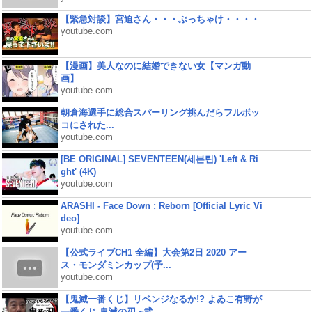
【緊急対談】宮迫さん・・・ぶっちゃけ・・・・
youtube.com
【漫画】美人なのに結婚できない女【マンガ動
画】
youtube.com
朝倉海選手に総合スパーリング挑んだらフルボッ
コにされた...
youtube.com
[BE ORIGINAL] SEVENTEEN(세븐틴) 'Left & Ri
ght' (4K)
youtube.com
ARASHI - Face Down : Reborn [Official Lyric Vi
deo]
youtube.com
【公式ライブCH1 全編】大会第2日 2020 アー
ス・モンダミンカップ(予...
youtube.com
【鬼滅一番くじ】リベンジなるか!? よゐこ有野が
一番くじ 鬼滅の刃 ~弐...