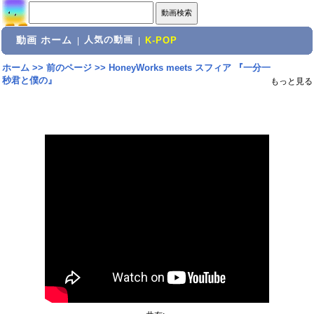
動画 ホーム
人気の動画
|
|
K-POP
ホーム
>>
前のページ
>>
HoneyWorks meets スフィア 『一分一
秒君と僕の』
もっと見る