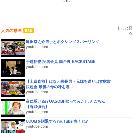
共有:
もっと見
人気の動画
る
亀田京之介選手とボクシングスパーリング
youtube.com
手越祐也 記者会見 舞台裏 BACKSTAGE
youtube.com
【上京直前】はなわ家長男・元輝を送り出す家族
決起会!最後の母の味を噛...
youtube.com
夜に駆ける/YOASOBI 歌ってみた!しんごちん
【香取慎吾】
youtube.com
UUUMを脱退するYouTuber多くね?
youtube.com