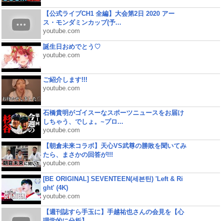
【公式ライブCH1 全編】大会第2日 2020 アー
ス・モンダミンカップ(予...
youtube.com
誕生日おめでとう♡
youtube.com
ご紹介します!!!
youtube.com
石橋貴明がゴイスーなスポーツニュースをお届け
しちゃう、でしょ。~プロ...
youtube.com
【朝倉未来コラボ】天心VS武尊の勝敗を聞いてみ
たら、まさかの回答が!!!
youtube.com
[BE ORIGINAL] SEVENTEEN(세븐틴) 'Left & Ri
ght' (4K)
youtube.com
【週刊誌すら手玉に】手越祐也さんの会見を【心
理学的に分析】