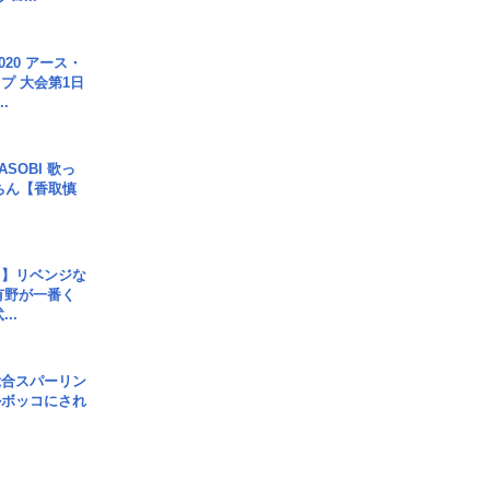
020 アース・
プ 大会第1日
.
SOBI 歌っ
ちん【香取慎
じ】リベンジな
こ有野が一番く
..
総合スパーリン
ルボッコにされ