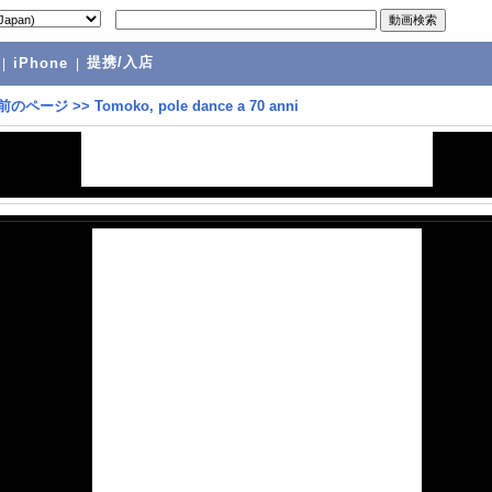
提携/入店
|
iPhone
|
前のページ
>>
Tomoko, pole dance a 70 anni