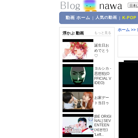
動画 ホーム
人気の動画
|
|
K-POP
ホーム
>>
浮かぶ 動画
もっと見る
誕生日お
めでとう
♡
ヨルシカ -
思想犯(O
FFICIAL V
IDEO)
お家デー
ト当日ゥ
[BE ORIGI
NAL] SEV
ENTEEN
(세븐틴)
'Left...