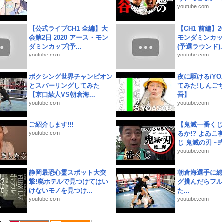
youtube.com
【公式ライブCH1 全編】大
【CH1 前編】2
会第2日 2020 アース・モン
モンダミンカッ
ダミンカップ(予...
(予選ラウンド)..
youtube.com
youtube.com
ボクシング世界チャンピオン
夜に駆ける/YOA
とスパーリングしてみた
てみた!しんご
【京口紘人VS朝倉海...
吾】
youtube.com
youtube.com
ご紹介します!!!
【鬼滅一番く
youtube.com
るか!? よゐ
じ 鬼滅の刃 ~弐.
youtube.com
静岡最恐心霊スポット大突
朝倉海選手に
撃!廃ホテルで見つけてはい
グ挑んだらフ
けないモノを見つけ...
た...
youtube.com
youtube.com