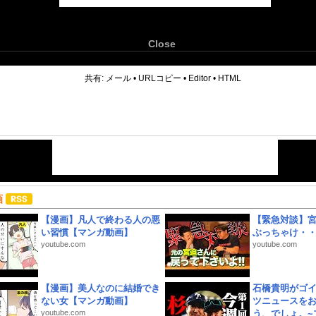
Close
6
共有:
メール
•
URLコピー
•
Editor
•
HTML
画
【漫画】凡人で終わる人の悪
【緊急対談】
い習慣【マンガ動画】
ぶっちゃけ・
youtube.com
youtube.com
【漫画】美人なのに結婚でき
石橋貴明がゴ
ない女【マンガ動画】
ツニュースを
youtube.com
う、でしょ。~プ