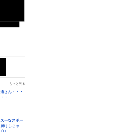
もっと見る
宮迫さん・・・
・・・
イスーなスポー
お届けしちゃ
ロ...