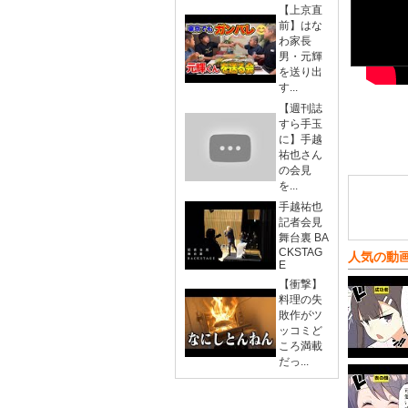
【上京直
前】はな
わ家長
男・元輝
を送り出
す...
【週刊誌
すら手玉
に】手越
祐也さん
の会見
を...
手越祐也
記者会見
舞台裏 BA
CKSTAG
人気の動
E
【衝撃】
料理の失
敗作がツ
ッコミど
ころ満載
だっ...