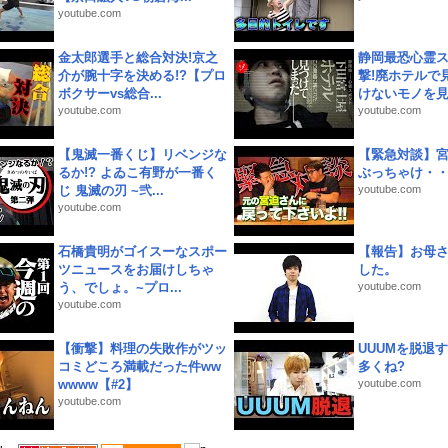
youtube.com
金太郎選手と総合対決!京之
静岡最恐心霊
介が腕十字を決める!?【プロ
撃!廃ホテルで
ボクサーvs総合...
けないモノを見つ
youtube.com
youtube.com
【鬼滅一番くじ】リベンジな
【緊急対談】
るか!? よゐこ有野が一番く
ぶっちゃけ・
じ 鬼滅の刃 ~弐...
youtube.com
youtube.com
石橋貴明がゴイスーなスポー
【報告】お母
ツニュースをお届けしちゃ
した。
う、でしょ。~プロ...
youtube.com
youtube.com
【衝撃】料理の失敗作がツッ
UUUMを脱退する
コミどころ満載だった件ww
多くね?
wwww【#2】
youtube.com
youtube.com