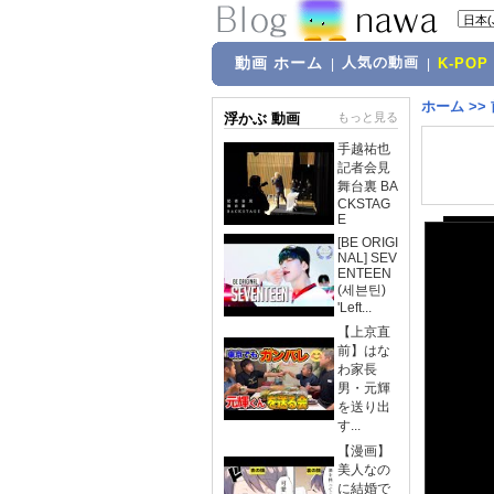
動画 ホーム
人気の動画
|
|
K-POP
ホーム
>>
浮かぶ 動画
もっと見る
手越祐也
記者会見
舞台裏 BA
CKSTAG
E
[BE ORIGI
NAL] SEV
ENTEEN
(세븐틴)
'Left...
【上京直
前】はな
わ家長
男・元輝
を送り出
す...
【漫画】
美人なの
に結婚で