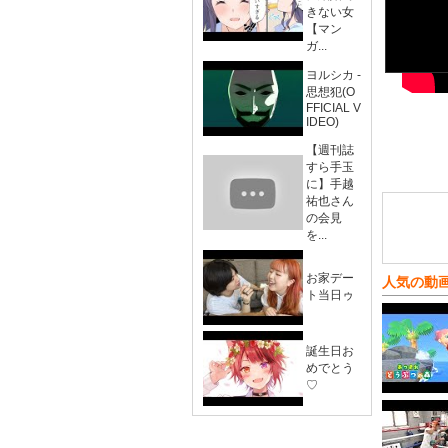
きない女
【マン
ガ...
ヨルシカ -
思想犯(O
FFICIAL V
IDEO)
【週刊誌
すら手玉
に】手越
祐也さん
の会見
を...
お家デー
人気の動
ト当日ゥ
誕生日お
めでとう
♡