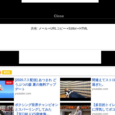
Close
6
共有:
メール
•
URLコピー
•
Editor
•
HTML
画
[2020.7.3 配信] あつまれ ど
間違えてスト
うぶつの森 夏の無料アップ
過ぎた。
デート
youtube.com
youtube.com
ボクシング世界チャンピオン
【多目的トイ
とスパーリングしてみた
に浮気してボ
【京口紘人VS朝倉海...
youtube.com