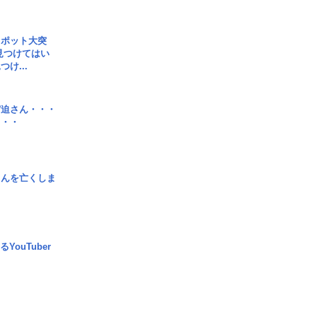
スポット大突
見つけてはい
け...
宮迫さん・・・
・・・
さんを亡くしま
YouTuber