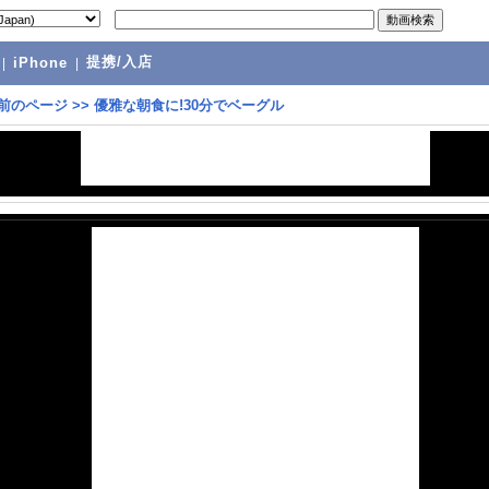
提携/入店
|
iPhone
|
前のページ
>>
優雅な朝食に!30分でベーグル