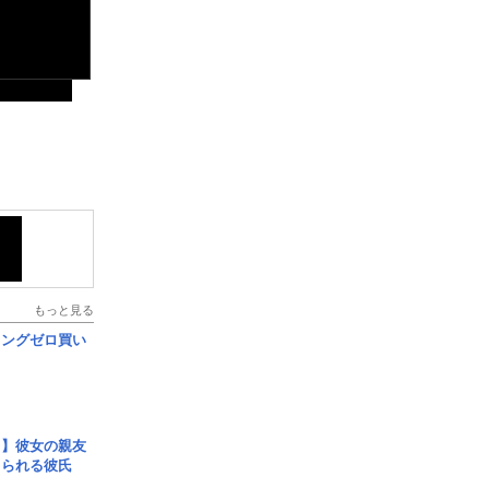
もっと見る
ロングゼロ買い
レ】彼女の親友
コられる彼氏