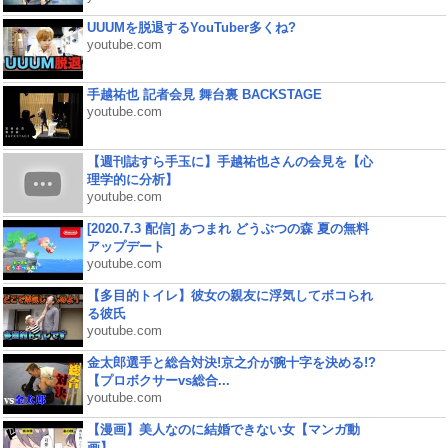
UUUMを脱退するYouTuber多くね?
youtube.com
手越祐也 記者会見 舞台裏 BACKSTAGE
youtube.com
【週刊誌すら手玉に】手越祐也さんの会見を【心
理学的に分析】
youtube.com
[2020.7.3 配信] あつまれ どうぶつの森 夏の無料
アップデート
youtube.com
【多目的トイレ】彼女の親友に浮気してボコられ
る彼氏
youtube.com
金太郎選手と総合対決!京之介が腕十字を決める!?
【プロボクサーvs総合...
youtube.com
【漫画】美人なのに結婚できない女【マンガ動
画】