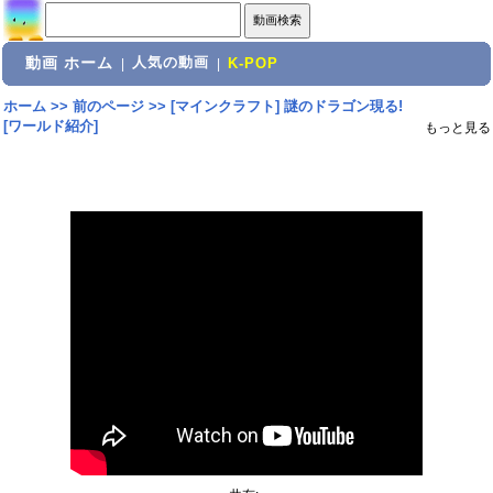
動画 ホーム
人気の動画
|
|
K-POP
ホーム
>>
前のページ
>>
[マインクラフト] 謎のドラゴン現る!
[ワールド紹介]
もっと見る