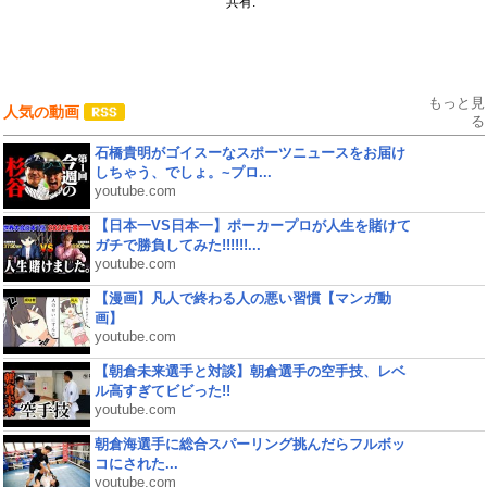
共有:
もっと見
人気の動画
る
石橋貴明がゴイスーなスポーツニュースをお届け
しちゃう、でしょ。~プロ...
youtube.com
【日本一VS日本一】ポーカープロが人生を賭けて
ガチで勝負してみた!!!!!!...
youtube.com
【漫画】凡人で終わる人の悪い習慣【マンガ動
画】
youtube.com
【朝倉未来選手と対談】朝倉選手の空手技、レベ
ル高すぎてビビった!!
youtube.com
朝倉海選手に総合スパーリング挑んだらフルボッ
コにされた...
youtube.com