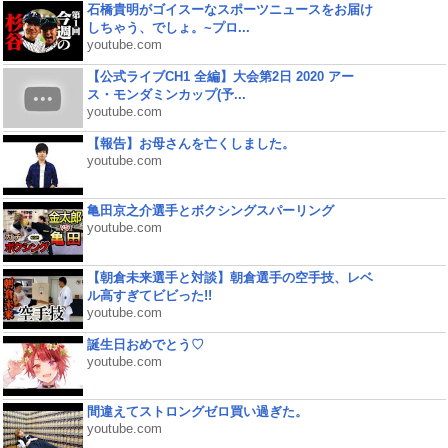
石橋貴明がゴイスーなスポーツニュースをお届け
しちゃう、でしょ。~プロ...
youtube.com
【公式ライブCH1 全編】大会第2日 2020 アー
ス・モンダミンカップ(予...
youtube.com
【報告】お母さんを亡くしました。
youtube.com
亀田京之介選手とボクシングスパーリング
youtube.com
【朝倉未来選手と対談】朝倉選手の空手技、レベ
ル高すぎてビビった!!
youtube.com
誕生日おめでとう♡
youtube.com
間違えてストロングゼロ買い過ぎた。
youtube.com