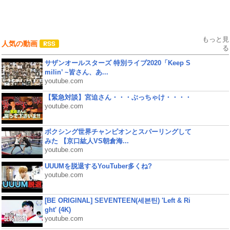
もっと見
人気の動画
る
サザンオールスターズ 特別ライブ2020「Keep S
milin’ ~皆さん、あ...
youtube.com
【緊急対談】宮迫さん・・・ぶっちゃけ・・・・
youtube.com
ボクシング世界チャンピオンとスパーリングして
みた 【京口紘人VS朝倉海...
youtube.com
UUUMを脱退するYouTuber多くね?
youtube.com
[BE ORIGINAL] SEVENTEEN(세븐틴) 'Left & Ri
ght' (4K)
youtube.com