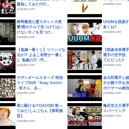
勝負してみた!!!!!!...
youtube.com
youtube.com
静岡最恐心霊スポット大突
UUUMを脱退する
撃!廃ホテルで見つけてはい
多くね?
けないモノを見つけ...
youtube.com
youtube.com
【鬼滅一番くじ】リベンジな
【朝倉未来選
るか!? よゐこ有野が一番く
選手の空手技
じ 鬼滅の刃 ~弐...
てビビった!!
youtube.com
youtube.com
サザンオールスターズ 特別
金太郎選手と総
ライブ2020「Keep Smilin’
介が腕十字を決
~皆さん、あ...
ボクサーvs総合.
youtube.com
youtube.com
夜に駆ける/YOASOBI 歌っ
亀田京之介選
てみた!しんごちん【香取慎
スパーリング
吾】
youtube.com
youtube.com