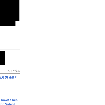
もっと見る
見 舞台裏 B
 Down : Reb
yric Video]