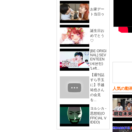
お家デー
ト当日ゥ
誕生日お
めでとう
♡
[BE ORIGI
NAL] SEV
ENTEEN
(세븐틴)
'Left...
【週刊誌
すら手玉
に】手越
人気の動
祐也さん
の会見
を...
ヨルシカ -
思想犯(O
FFICIAL V
IDEO)