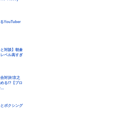
YouTuber
手と対談】朝倉
、レベル高すぎ
合対決!京之
める!?【プロ
..
手とボクシング