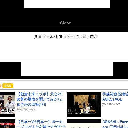
Close
6
共有:
メール
•
URLコピー
•
Editor
•
HTML
画
【朝倉未来コラボ】天心VS
手越祐也 記者会
武尊の勝敗を聞いてみたら、
ACKSTAGE
まさかの回答が!!!
youtube.com
youtube.com
【日本一VS日本一】ポーカ
ARASHI - Face
ープロが人生を賭けてガチで
orn [Official L