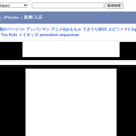
提携/入店
|
iPhone
|
前のページ
>>
アンパンマン アニメ&おもちゃ てさぐりBOX エピソード1 Squ
 ❤ Toy Kids トイキッズ animation anpanman