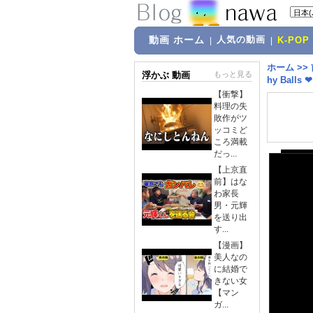
動画 ホーム
人気の動画
|
|
K-POP
ホーム
>>
浮かぶ 動画
もっと見る
hy Balls
【衝撃】
料理の失
敗作がツ
ッコミど
ころ満載
だっ...
【上京直
前】はな
わ家長
男・元輝
を送り出
す...
【漫画】
美人なの
に結婚で
きない女
【マン
ガ...