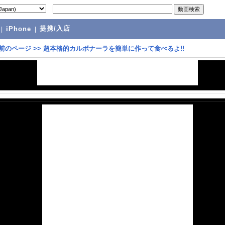
提携/入店
|
iPhone
|
前のページ
>>
超本格的カルボナーラを簡単に作って食べるよ!!