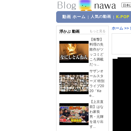
動画 ホーム
人気の動画
|
|
K-POP
ホーム
>>
浮かぶ 動画
もっと見る
【衝撃】
料理の失
敗作がツ
ッコミど
ころ満載
だっ...
サザンオ
ールスタ
ーズ 特別
ライブ20
20「Ke
e...
【上京直
前】はな
わ家長
男・元輝
を送り出
す...