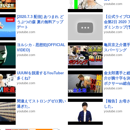
youtube.com
[2020.7.3 配信] あつまれ ど
【公式ライブC
うぶつの森 夏の無料アップ
会第2日 2020
デート
ダミンカップ(予.
youtube.com
youtube.com
ヨルシカ - 思想犯(OFFICIAL
亀田京之介選
VIDEO)
スパーリング
youtube.com
youtube.com
UUUMを脱退するYouTuber
金太郎選手と総
多くね?
介が腕十字を決
youtube.com
ボクサーvs総合.
youtube.com
間違えてストロングゼロ買い
【報告】お母
過ぎた。
した。
youtube.com
youtube.com