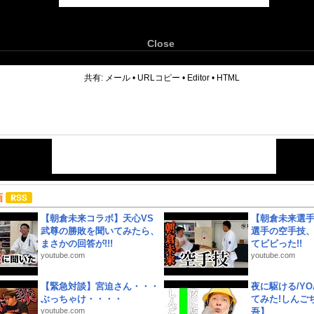
Close
6
共有:
メール
•
URLコピー
•
Editor
•
HTML
画
【朝倉未来コラボ】天心VS
【朝倉未来選
武尊の勝敗を聞いてみたら、
選手の空手技
まさかの回答が!!!
てビビった!!
youtube.com
youtube.com
【緊急対談】宮迫さん・・・
夜に駆ける/YOA
ぶっちゃけ・・・・
てみた!しんご
youtube.com
吾】