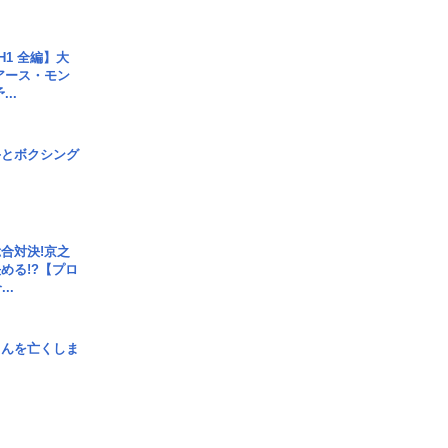
H1 全編】大
 アース・モン
..
手とボクシング
合対決!京之
める!?【プロ
..
さんを亡くしま