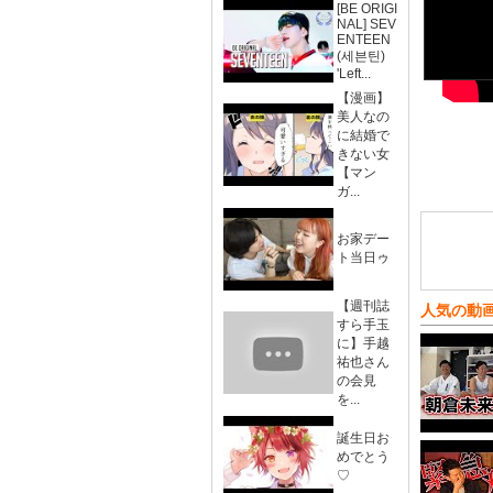
[BE ORIGI
NAL] SEV
ENTEEN
(세븐틴)
'Left...
【漫画】
美人なの
に結婚で
きない女
【マン
ガ...
お家デー
ト当日ゥ
【週刊誌
人気の動
すら手玉
に】手越
祐也さん
の会見
を...
誕生日お
めでとう
♡