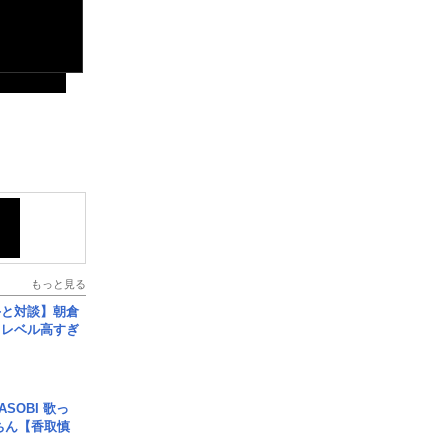
もっと見る
手と対談】朝倉
、レベル高すぎ
SOBI 歌っ
ちん【香取慎