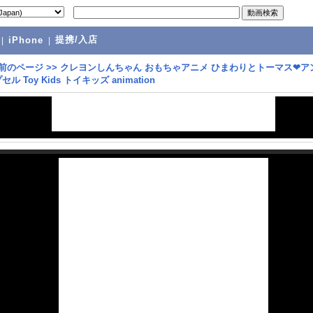
提携/入店
|
iPhone
|
前のページ
>>
クレヨンしんちゃん おもちゃアニメ ひまわりとトーマス❤ア
ル Toy Kids トイキッズ animation