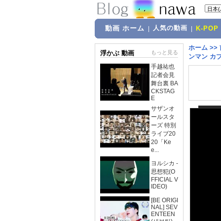
動画 ホーム
人気の動画
|
|
K-POP
ホーム
>>
浮かぶ 動画
もっと見る
ンマン カプセ
手越祐也
記者会見
舞台裏 BA
CKSTAG
E
サザンオ
ールスタ
ーズ 特別
ライブ20
20「Ke
e...
ヨルシカ -
思想犯(O
FFICIAL V
IDEO)
[BE ORIGI
NAL] SEV
ENTEEN