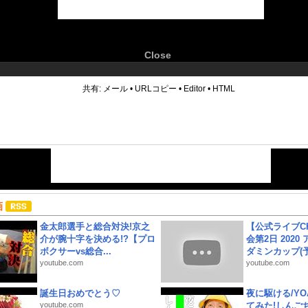
Close
6
共有:
メール
•
URLコピー
•
Editor
•
HTML
画
金太郎選手と総合対決!京之
【公式ライブC
介が腕十字を決める!?【プロ
会第2日 2020
ボクサーvs総合...
ダミンカップ(予.
youtube.com
youtube.com
誕生日おめでとう♡
夜に駆ける/YOA
youtube.com
てみた!しんご