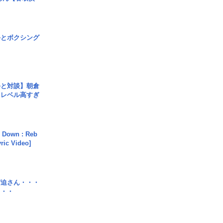
手とボクシング
手と対談】朝倉
、レベル高すぎ
 Down : Reb
yric Video]
宮迫さん・・・
・・・