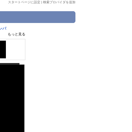
スタートページに設定
|
検索プロバイダを追加
ンパ
もっと見る