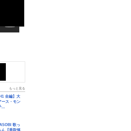
もっと見る
H1 全編】大
 アース・モン
..
SOBI 歌っ
ちん【香取慎