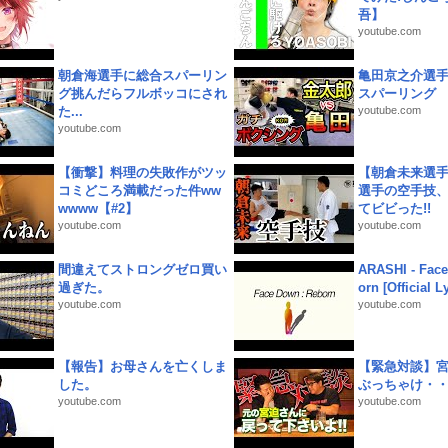
吾】
youtube.com
朝倉海選手に総合スパーリン
亀田京之介選
グ挑んだらフルボッコにされ
スパーリング
た...
youtube.com
youtube.com
【衝撃】料理の失敗作がツッ
【朝倉未来選
コミどころ満載だった件ww
選手の空手技
wwww【#2】
てビビった!!
youtube.com
youtube.com
間違えてストロングゼロ買い
ARASHI - Face
過ぎた。
orn [Official L
youtube.com
youtube.com
【報告】お母さんを亡くしま
【緊急対談】
した。
ぶっちゃけ・
youtube.com
youtube.com