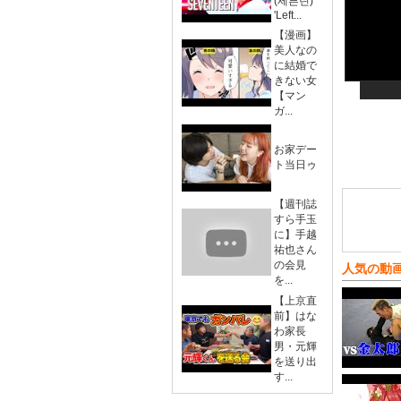
(세븐틴)
'Left...
【漫画】
美人なの
に結婚で
きない女
【マン
ガ...
お家デー
ト当日ゥ
【週刊誌
すら手玉
に】手越
祐也さん
の会見
人気の動
を...
【上京直
前】はな
わ家長
男・元輝
を送り出
す...